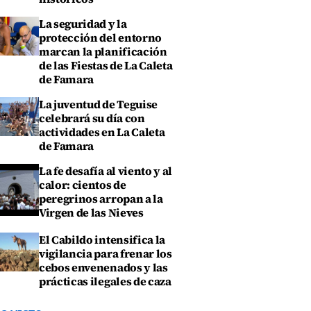
La seguridad y la
protección del entorno
marcan la planificación
de las Fiestas de La Caleta
de Famara
La juventud de Teguise
celebrará su día con
actividades en La Caleta
de Famara
La fe desafía al viento y al
calor: cientos de
peregrinos arropan a la
Virgen de las Nieves
El Cabildo intensifica la
vigilancia para frenar los
cebos envenenados y las
prácticas ilegales de caza