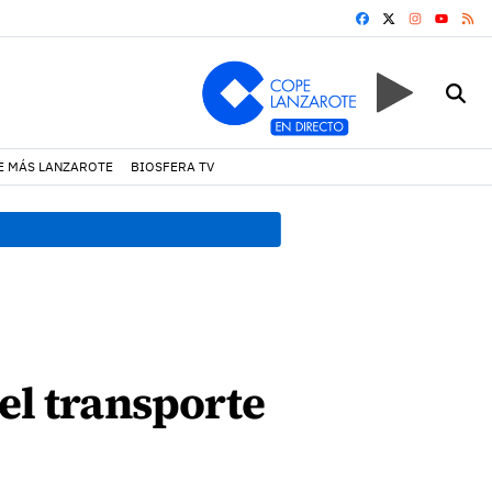
FACEBOOK
X
INSTAGRA
RS
YOUTUB
E MÁS LANZAROTE
BIOSFERA TV
12:34 h.
La seguridad y la 
el transporte