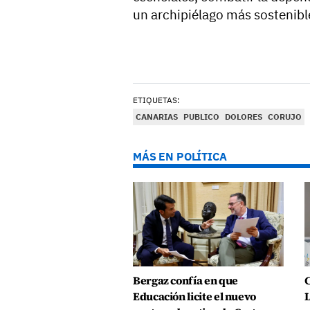
un archipiélago más sostenible
ETIQUETAS:
CANARIAS
PUBLICO
DOLORES
CORUJO
MÁS EN POLÍTICA
Bergaz confía en que
C
Educación licite el nuevo
L