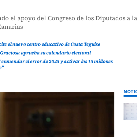
do el apoyo del Congreso de los Diputados a la
Canarias
ite el nuevo centro educativo de Costa Teguise
 Graciosa aprueba su calendario electoral
"enmendar el error de 2025 y activar los 15 millones
e"
NOTI