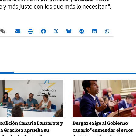
 y más justo con los que más lo necesitan".
oalición Canaria Lanzarote y
Bergaz exige al Gobierno
a Graciosa aprueba su
canario "enmendar el error