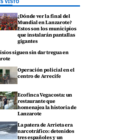
S VISTO
¿Dónde ver la final del
Mundial en Lanzarote?
Estos son los municipios
que instalarán pantallas
gigantes
isios siguen sin dar tregua en
rote
Operación policial en el
centro de Arrecife
Ecofinca Vegacosta: un
restaurante que
homenajea la historia de
Lanzarote
La patera de Arrieta era
narcotráfico: detenidos
tres españoles y un