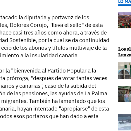
LO MÁ
acado la diputada y portavoz de los
es, Dolores Corujo, "lleva el sello" de esta
hace casi tres años como ahora, a través de
ad Sostenible, por la cual se da continuidad
ecio de los abonos y títulos multiviaje de la
Los al
Lanza
imiento a la insularidad canaria.
 la "bienvenida al Partido Popular a la
esta prórroga, "después de votar tantas veces
narios y canarias", caso de la subida del
ión de las pensiones, las ayudas de La Palma
s migrantes. También ha lamentado que los
anaria, hayan intentado "apropiarse" de esta
todos esos portazos que han dado a esta