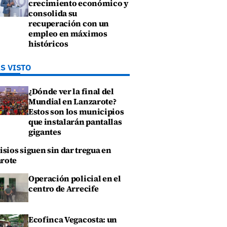
crecimiento económico y
consolida su
recuperación con un
empleo en máximos
históricos
S VISTO
¿Dónde ver la final del
Mundial en Lanzarote?
Estos son los municipios
que instalarán pantallas
gigantes
isios siguen sin dar tregua en
rote
Operación policial en el
centro de Arrecife
Ecofinca Vegacosta: un