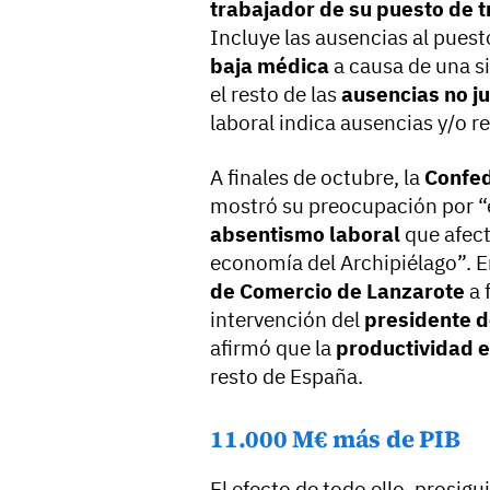
trabajador de su puesto de t
Incluye las ausencias al puest
baja médica
a causa de una s
el resto de las
ausencias no ju
laboral indica ausencias y/o r
A finales de octubre, la
Confed
mostró su preocupación por “e
absentismo laboral
que afect
economía del Archipiélago”. E
de Comercio de Lanzarote
a 
intervención del
presidente d
afirmó que la
productividad e
resto de España.
11.000 M€ más de PIB
El efecto de todo ello, prosigu