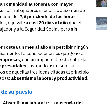
a comunidad autónoma
con
mayor
o
. Los trabajadores isleños se ausentan de
omedio del
7,6 por ciento de las horas
os, equivale a
casi 20 días al año
que el
jador y a la Seguridad Social, pero
sin
or
costea un mes al año sin percibir
ningún
cisamente. La consecuencia es que genera
 empresas
, con un impacto directo sobre la
mpresariales
, lastrando asimismo su
dos de aquellas tres ideas citadas al principio
ladas:
absentismo laboral y productividad
.
 de su puesto
o.
Absentismo laboral
es la
ausencia del