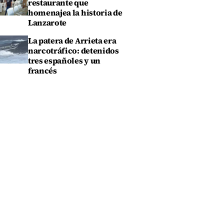
restaurante que
homenajea la historia de
Lanzarote
La patera de Arrieta era
narcotráfico: detenidos
tres españoles y un
francés