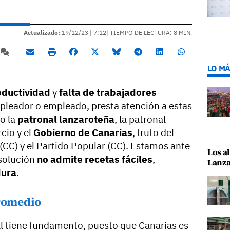
Actualizado:
19/12/23 |
7:12
| TIEMPO DE LECTURA: 8 MIN.
LO MÁ
oductividad
y
falta de trabajadores
mpleador o empleado, presta atención a estas
o la
patronal lanzaroteña
, la patronal
cio y el
Gobierno de Canarias
, fruto del
(CC) y el Partido Popular (CC). Estamos ante
Los al
solución
no admite recetas fáciles
,
Lanza
ura
.
promedio
l tiene fundamento, puesto que Canarias es