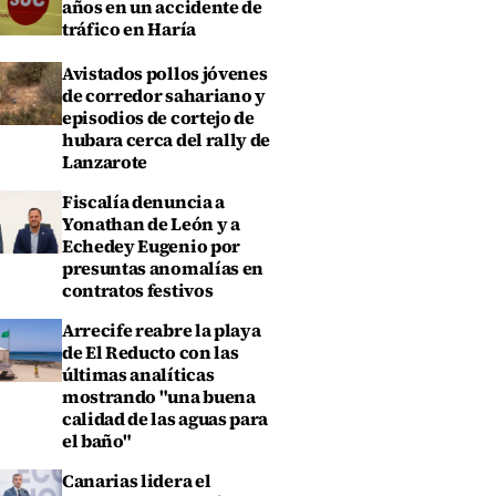
años en un accidente de
tráfico en Haría
Avistados pollos jóvenes
de corredor sahariano y
episodios de cortejo de
hubara cerca del rally de
Lanzarote
Fiscalía denuncia a
Yonathan de León y a
Echedey Eugenio por
presuntas anomalías en
contratos festivos
Arrecife reabre la playa
de El Reducto con las
últimas analíticas
mostrando "una buena
calidad de las aguas para
el baño"
Canarias lidera el