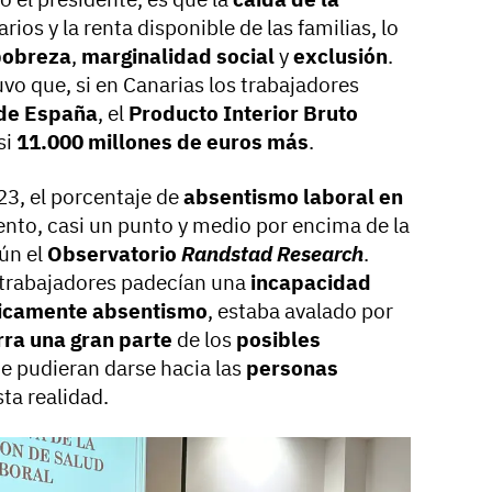
arios y la renta disponible de las familias, lo
pobreza
,
marginalidad social
y
exclusión
.
uvo que, si en Canarias los trabajadores
de España
, el
Producto Interior Bruto
si
11.000 millones de euros más
.
23, el porcentaje de
absentismo laboral en
iento, casi un punto y medio por encima de la
gún el
Observatorio
Randstad Research
.
 trabajadores padecían una
incapacidad
icamente absentismo
, estaba avalado por
rra una gran parte
de los
posibles
ue pudieran darse hacia las
personas
ta realidad.