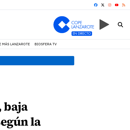
FACEBOOK
X
INSTAGRA
RS
YOUTUB
E MÁS LANZAROTE
BIOSFERA TV
08:49 h.
Avistados pollos j
 baja
según la