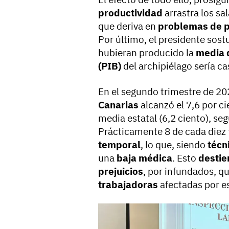
productividad
arrastra los sal
que deriva en
problemas de 
Por último, el presidente sost
hubieran producido la
media 
(PIB)
del archipiélago sería ca
En el segundo trimestre de 20
Canarias
alcanzó el 7,6 por c
media estatal (6,2 ciento), se
Prácticamente 8 de cada diez
temporal
, lo que, siendo
técn
una
baja médica
. Esto
destie
prejuicios
, por infundados, q
trabajadoras
afectadas por es