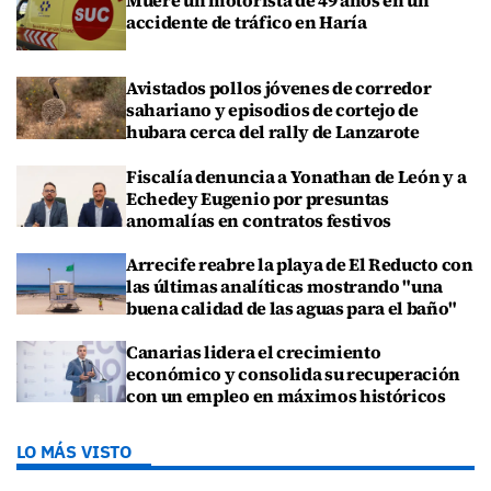
Muere un motorista de 49 años en un
accidente de tráfico en Haría
Avistados pollos jóvenes de corredor
sahariano y episodios de cortejo de
hubara cerca del rally de Lanzarote
Fiscalía denuncia a Yonathan de León y a
Echedey Eugenio por presuntas
anomalías en contratos festivos
Arrecife reabre la playa de El Reducto con
las últimas analíticas mostrando "una
buena calidad de las aguas para el baño"
Canarias lidera el crecimiento
económico y consolida su recuperación
con un empleo en máximos históricos
LO MÁS VISTO