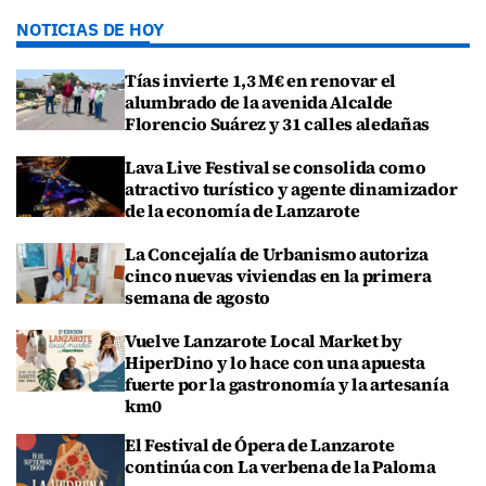
NOTICIAS DE HOY
Tías invierte 1,3 M€ en renovar el
alumbrado de la avenida Alcalde
Florencio Suárez y 31 calles aledañas
Lava Live Festival se consolida como
atractivo turístico y agente dinamizador
de la economía de Lanzarote
La Concejalía de Urbanismo autoriza
cinco nuevas viviendas en la primera
semana de agosto
Vuelve Lanzarote Local Market by
HiperDino y lo hace con una apuesta
fuerte por la gastronomía y la artesanía
km0
El Festival de Ópera de Lanzarote
continúa con La verbena de la Paloma