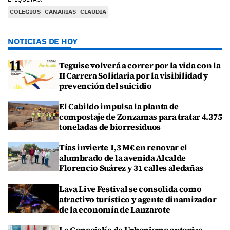
COLEGIOS
CANARIAS
CLAUDIA
NOTICIAS DE HOY
Teguise volverá a correr por la vida con la
II Carrera Solidaria por la visibilidad y
prevención del suicidio
El Cabildo impulsa la planta de
compostaje de Zonzamas para tratar 4.375
toneladas de biorresiduos
Tías invierte 1,3 M€ en renovar el
alumbrado de la avenida Alcalde
Florencio Suárez y 31 calles aledañas
Lava Live Festival se consolida como
atractivo turístico y agente dinamizador
de la economía de Lanzarote
La Concejalía de Urbanismo autoriza