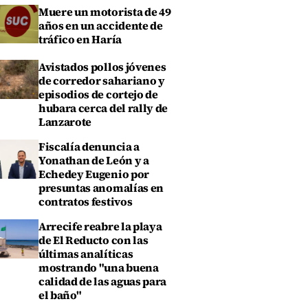
Muere un motorista de 49
años en un accidente de
tráfico en Haría
Avistados pollos jóvenes
de corredor sahariano y
episodios de cortejo de
hubara cerca del rally de
Lanzarote
Fiscalía denuncia a
Yonathan de León y a
Echedey Eugenio por
presuntas anomalías en
contratos festivos
Arrecife reabre la playa
de El Reducto con las
últimas analíticas
mostrando "una buena
calidad de las aguas para
el baño"