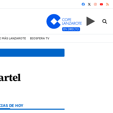
FACEBOOK
X
INSTAGRA
RS
YOUTUB
E MÁS LANZAROTE
BIOSFERA TV
08:49 h.
Avistados pollos j
artel
CIAS DE HOY