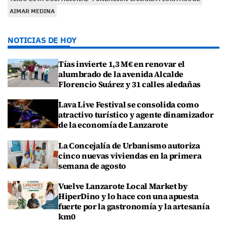
AIMAR MEDINA
NOTICIAS DE HOY
Tías invierte 1,3 M€ en renovar el
alumbrado de la avenida Alcalde
Florencio Suárez y 31 calles aledañas
Lava Live Festival se consolida como
atractivo turístico y agente dinamizador
de la economía de Lanzarote
La Concejalía de Urbanismo autoriza
cinco nuevas viviendas en la primera
semana de agosto
Vuelve Lanzarote Local Market by
HiperDino y lo hace con una apuesta
fuerte por la gastronomía y la artesanía
km0