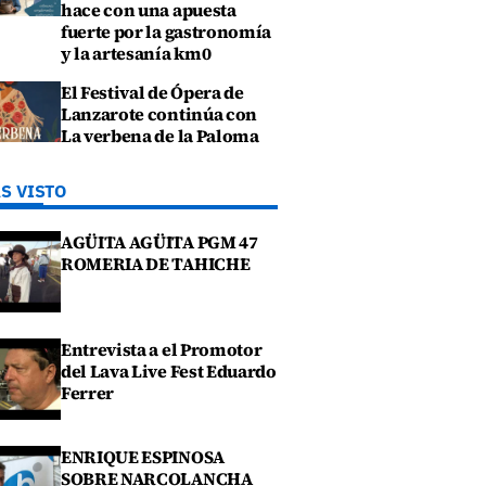
hace con una apuesta
fuerte por la gastronomía
y la artesanía km0
El Festival de Ópera de
Lanzarote continúa con
La verbena de la Paloma
S VISTO
AGÜITA AGÜITA PGM 47
ROMERIA DE TAHICHE
Entrevista a el Promotor
del Lava Live Fest Eduardo
Ferrer
ENRIQUE ESPINOSA
SOBRE NARCOLANCHA