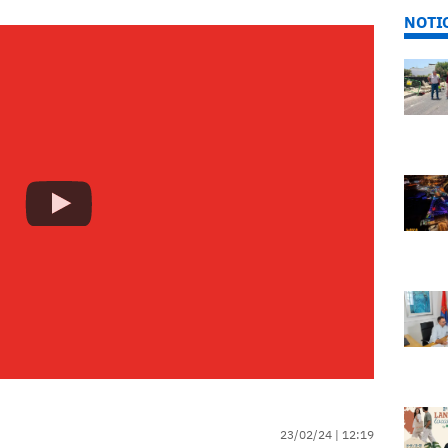
NOTI
23/02/24 |
12:19