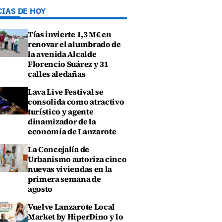
CIAS DE HOY
Tías invierte 1,3 M€ en
renovar el alumbrado de
la avenida Alcalde
Florencio Suárez y 31
calles aledañas
Lava Live Festival se
consolida como atractivo
turístico y agente
dinamizador de la
economía de Lanzarote
La Concejalía de
Urbanismo autoriza cinco
nuevas viviendas en la
primera semana de
agosto
Vuelve Lanzarote Local
Market by HiperDino y lo