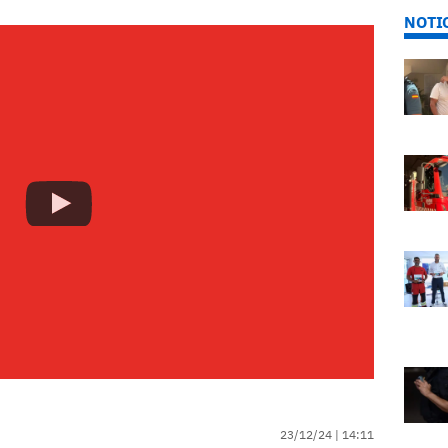
NOTI
23/12/24 |
14:11