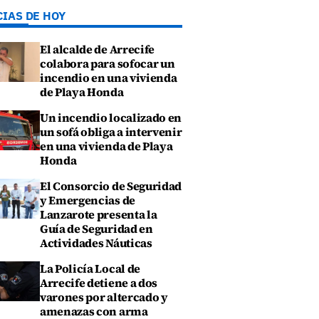
CIAS DE HOY
El alcalde de Arrecife
colabora para sofocar un
incendio en una vivienda
de Playa Honda
Un incendio localizado en
un sofá obliga a intervenir
en una vivienda de Playa
Honda
El Consorcio de Seguridad
y Emergencias de
Lanzarote presenta la
Guía de Seguridad en
Actividades Náuticas
La Policía Local de
Arrecife detiene a dos
varones por altercado y
amenazas con arma