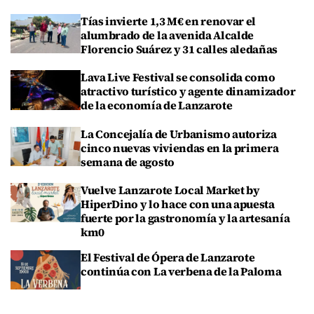
Tías invierte 1,3 M€ en renovar el
alumbrado de la avenida Alcalde
Florencio Suárez y 31 calles aledañas
Lava Live Festival se consolida como
atractivo turístico y agente dinamizador
de la economía de Lanzarote
La Concejalía de Urbanismo autoriza
cinco nuevas viviendas en la primera
semana de agosto
Vuelve Lanzarote Local Market by
HiperDino y lo hace con una apuesta
fuerte por la gastronomía y la artesanía
km0
El Festival de Ópera de Lanzarote
continúa con La verbena de la Paloma