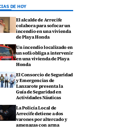
CIAS DE HOY
El alcalde de Arrecife
colabora para sofocar un
incendio en una vivienda
de Playa Honda
Un incendio localizado en
un sofá obliga a intervenir
en una vivienda de Playa
Honda
El Consorcio de Seguridad
y Emergencias de
Lanzarote presenta la
Guía de Seguridad en
Actividades Náuticas
La Policía Local de
Arrecife detiene a dos
varones por altercado y
amenazas con arma