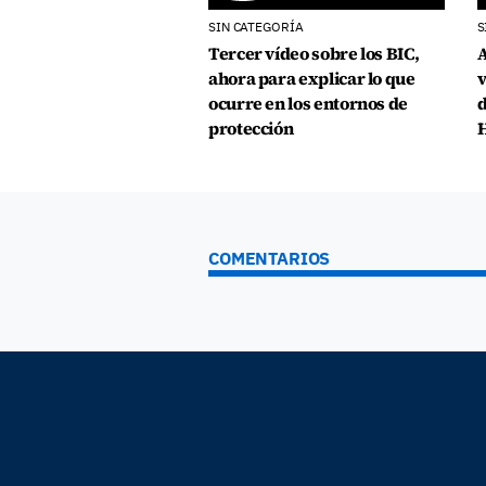
SIN CATEGORÍA
S
Tercer vídeo sobre los BIC,
A
ahora para explicar lo que
v
ocurre en los entornos de
d
protección
H
COMENTARIOS