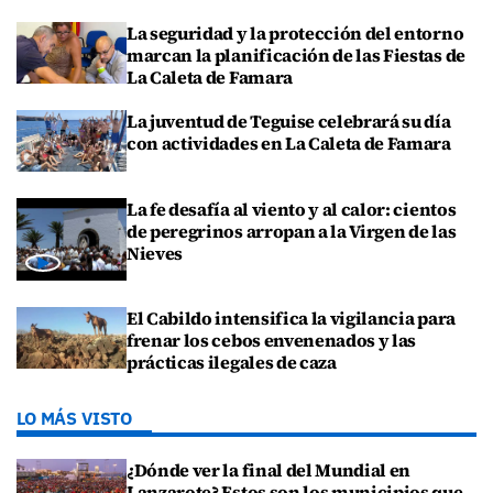
La seguridad y la protección del entorno
marcan la planificación de las Fiestas de
La Caleta de Famara
La juventud de Teguise celebrará su día
con actividades en La Caleta de Famara
La fe desafía al viento y al calor: cientos
de peregrinos arropan a la Virgen de las
Nieves
El Cabildo intensifica la vigilancia para
frenar los cebos envenenados y las
prácticas ilegales de caza
LO MÁS VISTO
¿Dónde ver la final del Mundial en
Lanzarote? Estos son los municipios que