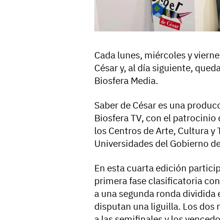
Cada lunes, miércoles y viern
César y, al día siguiente, que
Biosfera Media.
Saber de César es una produc
Biosfera TV, con el patrocinio
los Centros de Arte, Cultura y 
Universidades del Gobierno de
En esta cuarta edición partic
primera fase clasificatoria co
a una segunda ronda dividida 
disputan una liguilla. Los do
a las semifinales y los venced