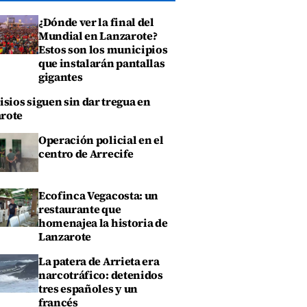
¿Dónde ver la final del
Mundial en Lanzarote?
Estos son los municipios
que instalarán pantallas
gigantes
isios siguen sin dar tregua en
rote
Operación policial en el
centro de Arrecife
Ecofinca Vegacosta: un
restaurante que
homenajea la historia de
Lanzarote
La patera de Arrieta era
narcotráfico: detenidos
tres españoles y un
francés