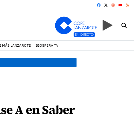
FACEBOOK
X
INSTAGRA
RS
YOUTUB
E MÁS LANZAROTE
BIOSFERA TV
19:07 h.
Un incendio locali
ise A en Saber