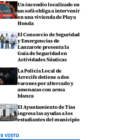
Un incendio localizado en
un sofá obliga a intervenir
en una vivienda de Playa
Honda
El Consorcio de Seguridad
y Emergencias de
Lanzarote presenta la
Guía de Seguridad en
Actividades Náuticas
La Policía Local de
Arrecife detiene a dos
varones por altercado y
amenazas con arma
blanca
El Ayuntamiento de Tías
ingresa las ayudas a los
estudiantes del municipio
S VISTO