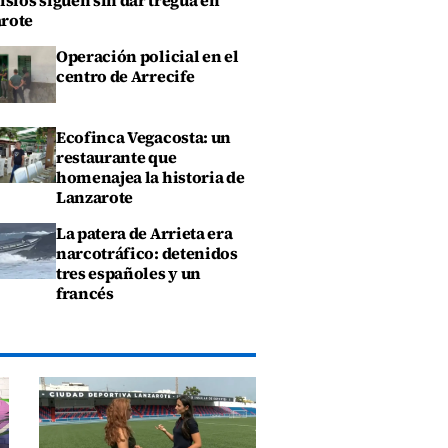
isios siguen sin dar tregua en
rote
Operación policial en el
centro de Arrecife
Ecofinca Vegacosta: un
restaurante que
homenajea la historia de
Lanzarote
La patera de Arrieta era
narcotráfico: detenidos
tres españoles y un
francés