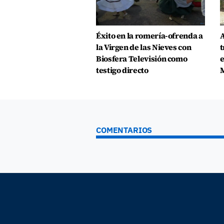
Éxito en la romería-ofrenda a
A
la Virgen de las Nieves con
t
Biosfera Televisión como
e
testigo directo
COMENTARIOS