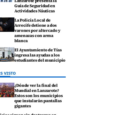
Lanzarote presenta la
Guía de Seguridad en
Actividades Náuticas
La Policía Local de
Arrecife detiene a dos
varones por altercado y
amenazas con arma
blanca
El Ayuntamiento de Tías
ingresa las ayudas a los
estudiantes del municipio
S VISTO
¿Dónde ver la final del
Mundial en Lanzarote?
Estos son los municipios
que instalarán pantallas
gigantes