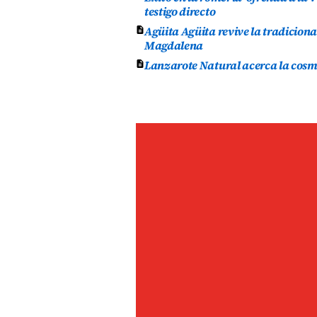
testigo directo
Agüita Agüita revive la tradicion
Magdalena
Lanzarote Natural acerca la cosmét