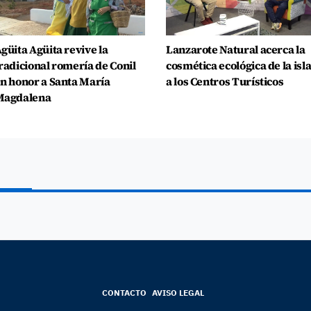
güita Agüita revive la
Lanzarote Natural acerca la
radicional romería de Conil
cosmética ecológica de la isl
n honor a Santa María
a los Centros Turísticos
Magdalena
CONTACTO
AVISO LEGAL