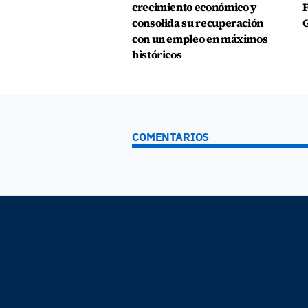
crecimiento económico y
F
consolida su recuperación
G
con un empleo en máximos
históricos
COMENTARIOS