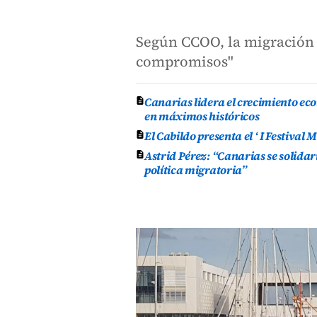
Según CCOO, la migración s
compromisos"
Canarias lidera el crecimiento ec
en máximos históricos
El Cabildo presenta el ‘ I Festival
Astrid Pérez: “Canarias se solida
política migratoria”