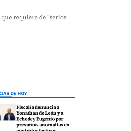
 que requiere de "serios
CIAS DE HOY
Fiscalía denuncia a
Yonathan de León y a
Echedey Eugenio por
presuntas anomalías en
contratos festivos