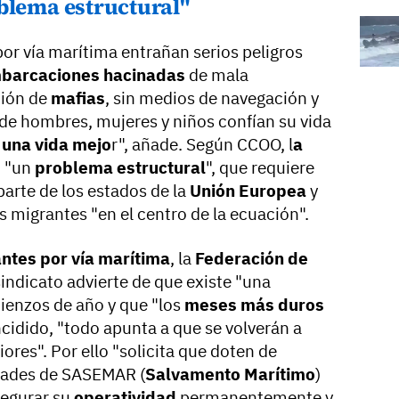
blema estructural"
or vía marítima entrañan serios peligros
barcaciones hacinadas
de mala
ción de
mafias
, sin medios de navegación y
de hombres, mujeres y niños confían su vida
a
una vida mejo
r", añade. Según CCOO, l
a
n "un
problema estructural
", que requiere
arte de los estados de la
Unión Europea
y
s migrantes "en el centro de la ecuación".
ntes por vía marítima
, la
Federación de
sindicato advierte de que existe "una
ienzos de año y que "los
meses más duros
incidido, "todo apunta a que se volverán a
iores". Por ello "solicita que doten de
dades de SASEMAR (
Salvamento Marítimo
)
segurar su
operatividad
permanentemente y