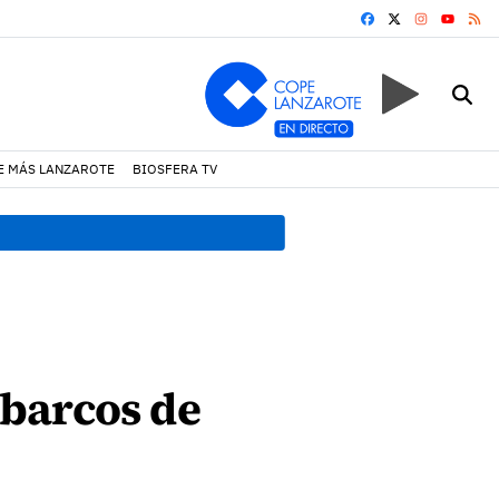
FACEBOOK
X
INSTAGRA
RS
YOUTUB
E MÁS LANZAROTE
BIOSFERA TV
17:11 h.
Arrecife reabre la p
barcos de