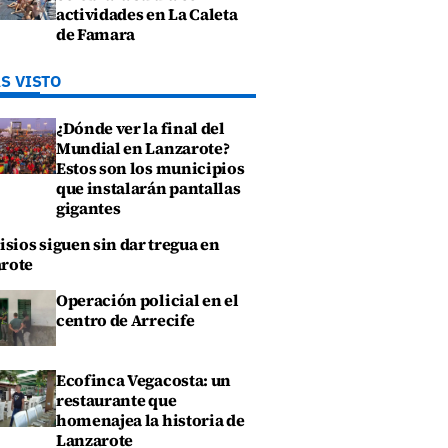
actividades en La Caleta
de Famara
S VISTO
¿Dónde ver la final del
Mundial en Lanzarote?
Estos son los municipios
que instalarán pantallas
gigantes
isios siguen sin dar tregua en
rote
Operación policial en el
centro de Arrecife
Ecofinca Vegacosta: un
restaurante que
homenajea la historia de
Lanzarote