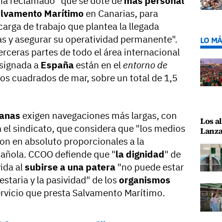
a reclamado "que se dote de
más personal
lvamento Marítimo
en Canarias, para
carga de trabajo que plantea la llegada
las y asegurar su operatividad permanente".
LO MÁ
rceras partes de todo el área internacional
asignada a
España
están en el
entorno de
os cuadrados de mar, sobre un total de 1,5
anas
exigen navegaciones más largas, con
Los al
a el sindicato, que considera que "los medios
Lanza
on en absoluto proporcionales a la
añola. CCOO defiende que "
la dignidad
" de
ida al
subirse a una patera
"no puede estar
estaria y la pasividad" de los
organismos
ervicio que presta Salvamento Marítimo.