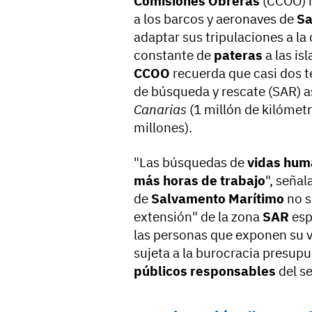
Comisiones Obreras
(CCOO) h
a los barcos y aeronaves de
Sa
adaptar sus tripulaciones a la 
constante de
pateras
a las is
CCOO
recuerda que casi dos te
de búsqueda y rescate (SAR) 
Canarias
(1 millón de kilómetr
millones).
"Las búsquedas de
vidas hum
más horas de trabajo
", señal
de
Salvamento Marítimo
no s
extensión" de la zona
SAR
esp
las personas que exponen su v
sujeta a la burocracia presupu
públicos responsables
del s