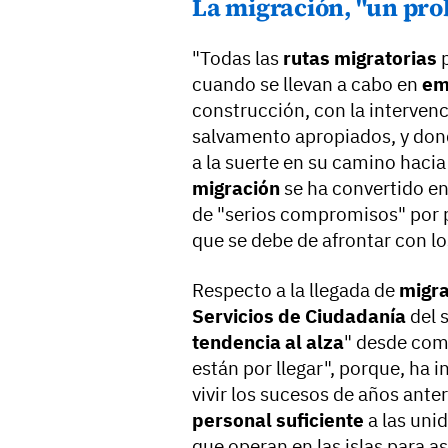
La migración, "un pro
"Todas las
rutas migratorias
p
cuando se llevan a cabo en
em
construcción, con la interven
salvamento apropiados, y don
a la suerte en su camino haci
migración
se ha convertido e
de "serios compromisos" por p
que se debe de afrontar con lo
Respecto a la llegada de
migra
Servicios de Ciudadanía
del 
tendencia al alza
" desde com
están por llegar", porque, ha 
vivir los sucesos de años anter
personal suficiente
a las uni
que operan en las islas para a