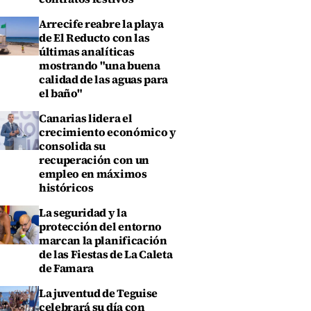
Arrecife reabre la playa
de El Reducto con las
últimas analíticas
mostrando "una buena
calidad de las aguas para
el baño"
Canarias lidera el
crecimiento económico y
consolida su
recuperación con un
empleo en máximos
históricos
La seguridad y la
protección del entorno
marcan la planificación
de las Fiestas de La Caleta
de Famara
La juventud de Teguise
celebrará su día con