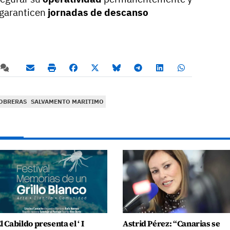
 garanticen
jornadas de descanso
OBRERAS
SALVAMENTO MARITIMO
l Cabildo presenta el ‘ I
Astrid Pérez: “Canarias se