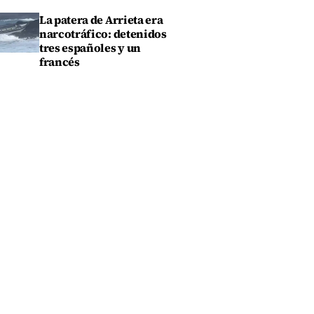
La patera de Arrieta era
narcotráfico: detenidos
tres españoles y un
francés