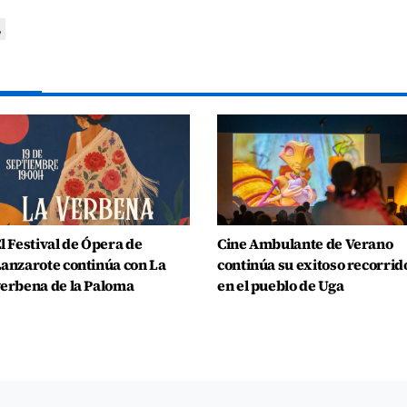
,
l Festival de Ópera de
Cine Ambulante de Verano
anzarote continúa con La
continúa su exitoso recorrid
erbena de la Paloma
en el pueblo de Uga