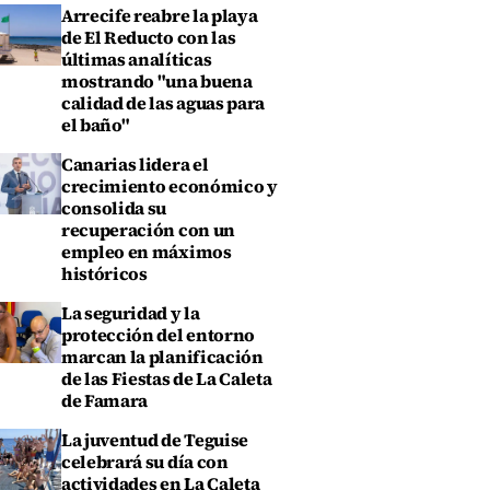
Arrecife reabre la playa
de El Reducto con las
últimas analíticas
mostrando "una buena
calidad de las aguas para
el baño"
Canarias lidera el
crecimiento económico y
consolida su
recuperación con un
empleo en máximos
históricos
La seguridad y la
protección del entorno
marcan la planificación
de las Fiestas de La Caleta
de Famara
La juventud de Teguise
celebrará su día con
actividades en La Caleta