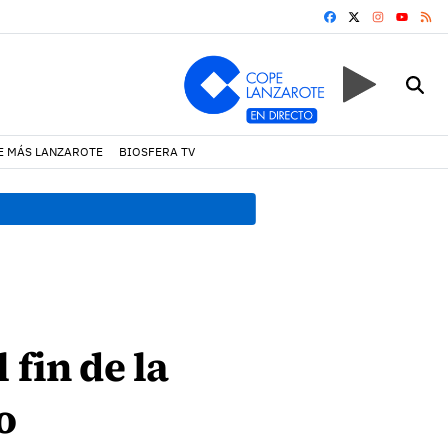
FACEBOOK
X
INSTAGRA
RS
YOUTUB
E MÁS LANZAROTE
BIOSFERA TV
17:11 h.
Arrecife reabre la p
 fin de la
o