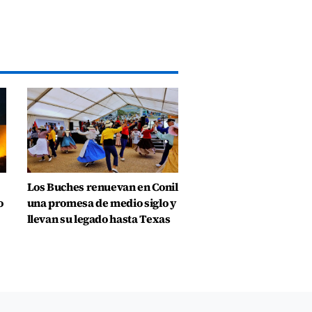
Los Buches renuevan en Conil
o
una promesa de medio siglo y
llevan su legado hasta Texas