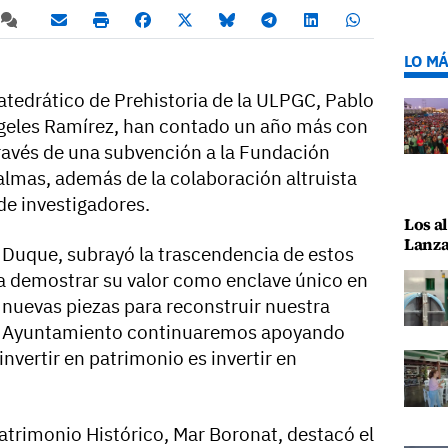
LO MÁ
 catedrático de Prehistoria de la ULPGC, Pablo
ngeles Ramírez, han contado un año más con
través de una subvención a la Fundación
almas, además de la colaboración altruista
de investigadores.
Los al
Lanza
a Duque, subrayó la trascendencia de estos
 a demostrar su valor como enclave único en
 nuevas piezas para reconstruir nuestra
el Ayuntamiento continuaremos apoyando
nvertir en patrimonio es invertir en
Patrimonio Histórico, Mar Boronat, destacó el