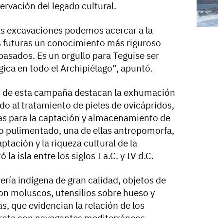
ervación del legado cultural.
las excavaciones podemos acercar a la
s futuras un conocimiento más riguroso
pasados. Es un orgullo para Teguise ser
ica en todo el Archipiélago”, apuntó.
os de esta campaña destacan la exhumación
o al tratamiento de pieles de ovicápridos,
cas para la captación y almacenamiento de
to pulimentado, una de ellas antropomorfa,
aptación y la riqueza cultural de la
a isla entre los siglos I a.C. y IV d.C.
rería indígena de gran calidad, objetos de
on moluscos, utensilios sobre hueso y
, que evidencian la relación de los
rote con navegantes mediterráneos.