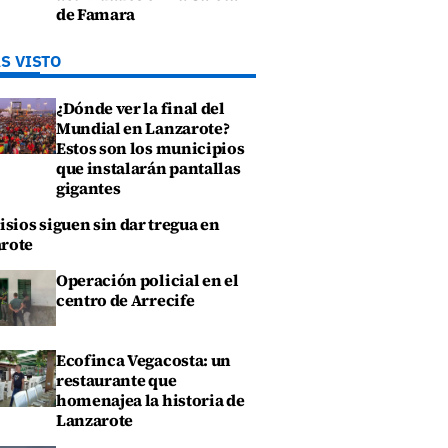
de Famara
S VISTO
¿Dónde ver la final del
Mundial en Lanzarote?
Estos son los municipios
que instalarán pantallas
gigantes
isios siguen sin dar tregua en
rote
Operación policial en el
centro de Arrecife
Ecofinca Vegacosta: un
restaurante que
homenajea la historia de
Lanzarote