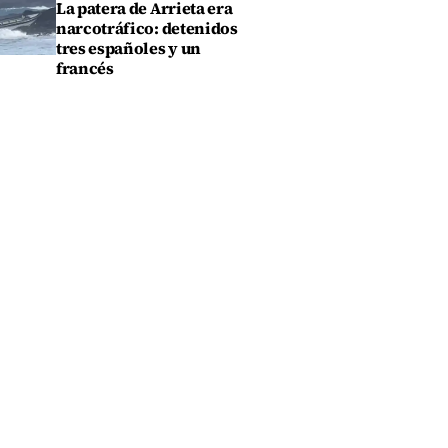
La patera de Arrieta era
narcotráfico: detenidos
tres españoles y un
francés