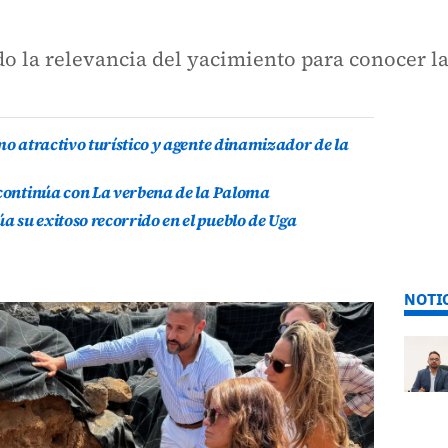
o la relevancia del yacimiento para conocer la
mo atractivo turístico y agente dinamizador de la
 continúa con La verbena de la Paloma
 su exitoso recorrido en el pueblo de Uga
NOTI