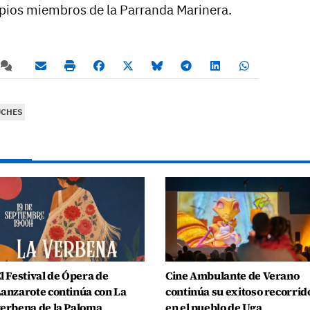
ropios miembros de la Parranda Marinera.
UCHES
l Festival de Ópera de
Cine Ambulante de Verano
anzarote continúa con La
continúa su exitoso recorrid
erbena de la Paloma
en el pueblo de Uga