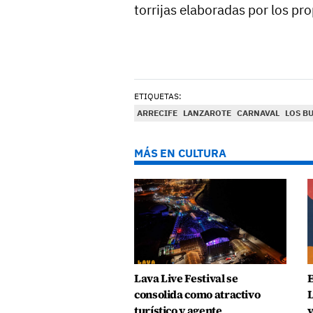
torrijas elaboradas por los p
ETIQUETAS:
ARRECIFE
LANZAROTE
CARNAVAL
LOS B
MÁS EN CULTURA
Lava Live Festival se
E
consolida como atractivo
L
turístico y agente
v