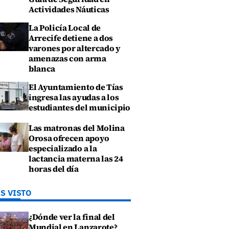
Actividades Náuticas
La Policía Local de
Arrecife detiene a dos
varones por altercado y
amenazas con arma
blanca
El Ayuntamiento de Tías
ingresa las ayudas a los
estudiantes del municipio
Las matronas del Molina
Orosa ofrecen apoyo
especializado a la
lactancia materna las 24
horas del día
S VISTO
¿Dónde ver la final del
Mundial en Lanzarote?