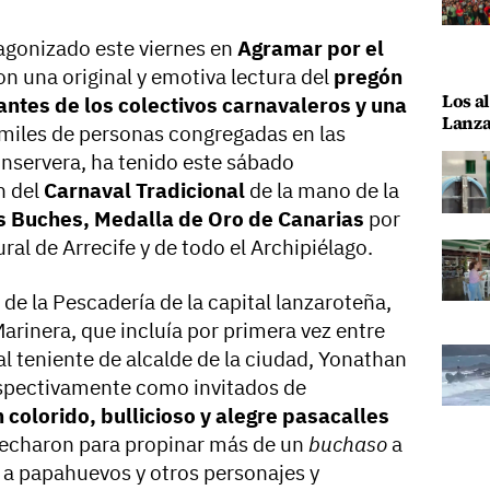
agonizado este viernes en
Agramar por el
con una original y emotiva lectura del
pregón
Los al
antes de los colectivos carnavaleros y una
Lanza
 miles de personas congregadas en las
onservera, ha tenido este sábado
n del
Carnaval Tradicional
de la mano de la
s Buches, Medalla de Oro de Canarias
por
ral de Arrecife y de todo el Archipiélago.
de la Pescadería de la capital lanzaroteña,
arinera, que incluía por primera vez entre
l teniente de alcalde de la ciudad, Yonathan
spectivamente como invitados de
 colorido, bullicioso y alegre pasacalles
ovecharon para propinar más de un
buchaso
a
o a papahuevos y otros personajes y