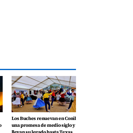
Los Buches renuevan en Conil
o
una promesa de medio siglo y
llevan su legado hasta Texas