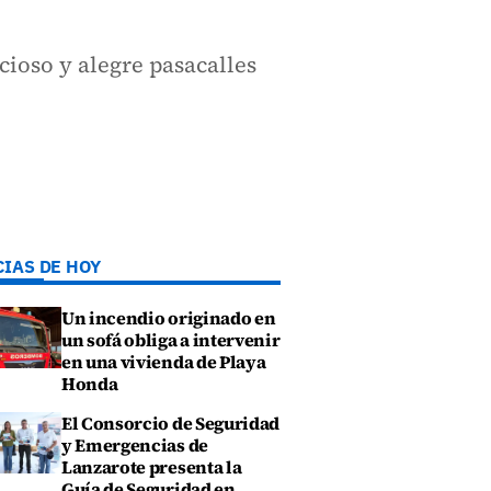
ioso y alegre pasacalles
CIAS DE HOY
Un incendio originado en
un sofá obliga a intervenir
en una vivienda de Playa
Honda
El Consorcio de Seguridad
y Emergencias de
Lanzarote presenta la
Guía de Seguridad en