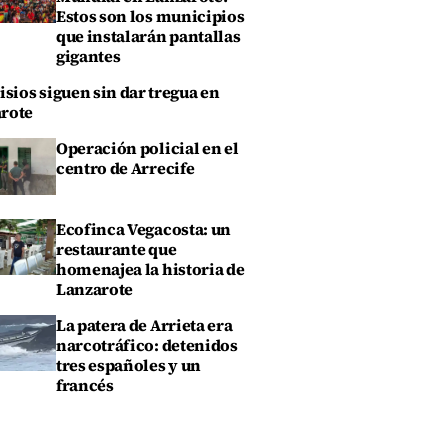
Estos son los municipios
que instalarán pantallas
gigantes
isios siguen sin dar tregua en
rote
Operación policial en el
centro de Arrecife
Ecofinca Vegacosta: un
restaurante que
homenajea la historia de
Lanzarote
La patera de Arrieta era
narcotráfico: detenidos
tres españoles y un
francés