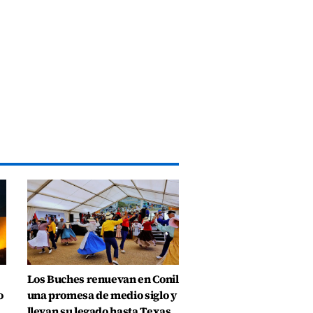
Los Buches renuevan en Conil
o
una promesa de medio siglo y
llevan su legado hasta Texas