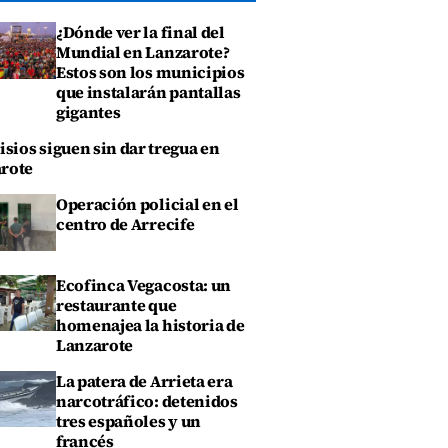
¿Dónde ver la final del
Mundial en Lanzarote?
Estos son los municipios
que instalarán pantallas
gigantes
isios siguen sin dar tregua en
rote
Operación policial en el
centro de Arrecife
Ecofinca Vegacosta: un
restaurante que
homenajea la historia de
Lanzarote
La patera de Arrieta era
narcotráfico: detenidos
tres españoles y un
francés