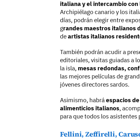
italiana y el intercambio con
Archipiélago canario y los ita
días, podrán elegir entre expos
g
randes maestros italianos d
de
artistas italianos residen
También podrán acudir a prese
editoriales, visitas guiadas a l
la isla,
mesas redondas, confe
las mejores películas de gran
jóvenes directores sardos.
Asimismo, habrá
espacios de
alimenticios italianos
, acomp
para que todos los asistentes
Fellini, Zeffirelli, Caruso