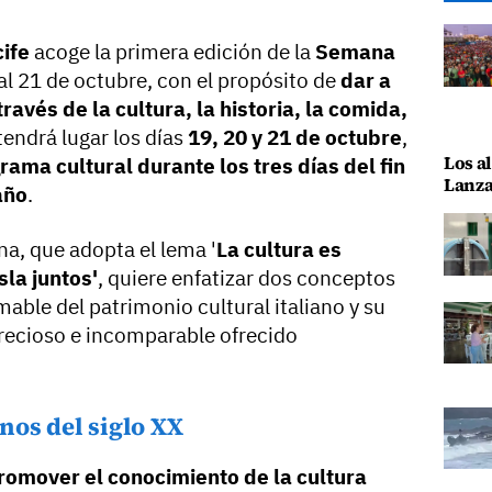
ife
acoge la primera edición de la
Semana
 al 21 de octubre, con el propósito de
dar a
ravés de la cultura, la historia, la comida,
 tendrá lugar los días
19, 20 y 21 de octubre
,
Los al
rama cultural durante los tres días del fin
Lanza
año
.
na, que adopta el lema '
La cultura es
la juntos'
, quiere enfatizar dos conceptos
mable del patrimonio cultural italiano y su
recioso e incomparable ofrecido
nos del siglo XX
romover el conocimiento de la cultura