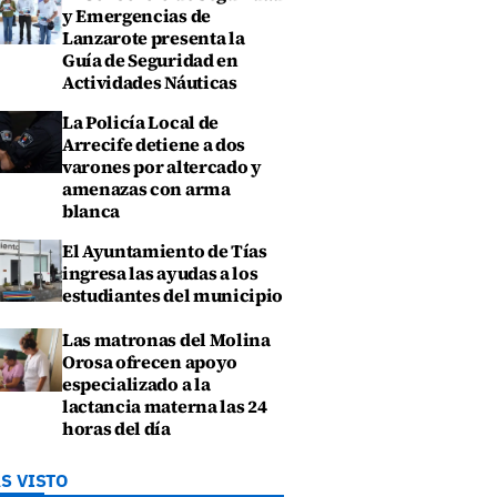
y Emergencias de
Lanzarote presenta la
Guía de Seguridad en
Actividades Náuticas
La Policía Local de
Arrecife detiene a dos
varones por altercado y
amenazas con arma
blanca
El Ayuntamiento de Tías
ingresa las ayudas a los
estudiantes del municipio
Las matronas del Molina
Orosa ofrecen apoyo
especializado a la
lactancia materna las 24
horas del día
S VISTO