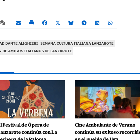
AD DANTE ALIGHIERI
SEMANA CULTURA ITALIANA LANZAROTE
 DE AMIGOS ITALIANOS DE LANZAROTE
l Festival de Ópera de
Cine Ambulante de Verano
anzarote continúa con La
continúa su exitoso recorrid
erbena de la Paloma
en el pueblo de Uga