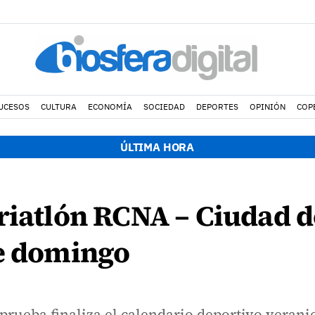
UCESOS
CULTURA
ECONOMÍA
SOCIEDAD
DEPORTES
OPINIÓN
COP
ÚLTIMA HORA
riatlón RCNA – Ciudad d
te domingo
 prueba finaliza el calendario deportivo verani