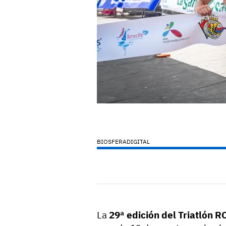
BIOSFERADIGITAL
La
29ª edición del Triatlón 