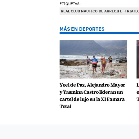
ETIQUETAS:
REAL CLUB NAUTICO DE ARRECIFE
TRIATL
MÁS EN DEPORTES
Yoel de Paz, Alejandro Mayor
L
y Yasmina Castro lideran un
e
cartel de lujo en la XI Famara
T
Total