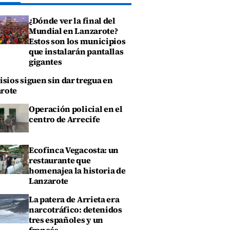
¿Dónde ver la final del
Mundial en Lanzarote?
Estos son los municipios
que instalarán pantallas
gigantes
isios siguen sin dar tregua en
rote
Operación policial en el
centro de Arrecife
Ecofinca Vegacosta: un
restaurante que
homenajea la historia de
Lanzarote
La patera de Arrieta era
narcotráfico: detenidos
tres españoles y un