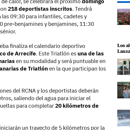
 de calor, se celebrará el próximo
domingo
con
218 deportistas inscritos
. Tendrá
a las 09:30 para infantiles, cadetes y
:30 pre-benjamines y benjamines, 11:30
 sénior.
Los al
eba finaliza el calendario deportivo
Lanza
co de Arrecife
. Este Triatlón es
una de las
narias
en su modalidad y será puntuable en
anarias de Triatlón
en la que participan los
iones del RCNA y los deportistas deberán
ros, saliendo del agua para iniciar el
 vueltas para completar
20 kilómetros de
iniciarán un trayecto de 5 kilómetros por la