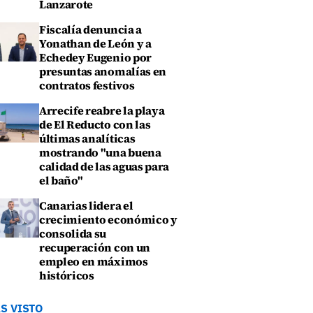
Lanzarote
Fiscalía denuncia a
Yonathan de León y a
Echedey Eugenio por
presuntas anomalías en
contratos festivos
Arrecife reabre la playa
de El Reducto con las
últimas analíticas
mostrando "una buena
calidad de las aguas para
el baño"
Canarias lidera el
crecimiento económico y
consolida su
recuperación con un
empleo en máximos
históricos
S VISTO