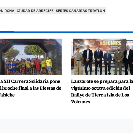
ON RCNA
CIUDAD DE ARRECIFE
SERIES CANARIAS TRIATLON
a XII Carrera Solidaria pone
Lanzarote se prepara para l
l broche final a las Fiestas de
vigésimo octava edición del
ahiche
Rallye de Tierra Isla de Los
Volcanes