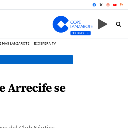
FACEBOOK
X
INSTAGRA
RS
YOUTUB
E MÁS LANZAROTE
BIOSFERA TV
08:49 h.
Avistados pollos j
e Arrecife se
ego del Club Náutico