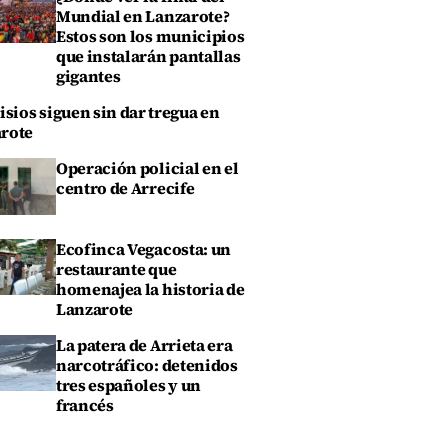
Mundial en Lanzarote?
Estos son los municipios
que instalarán pantallas
gigantes
isios siguen sin dar tregua en
rote
Operación policial en el
centro de Arrecife
Ecofinca Vegacosta: un
restaurante que
homenajea la historia de
Lanzarote
La patera de Arrieta era
narcotráfico: detenidos
tres españoles y un
francés