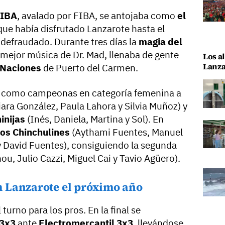
FIBA
, avalado por FIBA, se antojaba como
el
que había disfrutado Lanzarote hasta el
defraudado. Durante tres días la
magia del
 mejor música de Dr. Mad, llenaba de gente
Los al
Lanza
 Naciones
de Puerto del Carmen.
a como campeonas en categoría femenina a
iara González, Paula Lahora y Silvia Muñoz) y
inijas
(Inés, Daniela, Martina y Sol). En
os Chinchulines
(Aythami Fuentes, Manuel
y David Fuentes), consiguiendo la segunda
ou, Julio Cazzi, Miguel Cai y Tavio Agüero).
 Lanzarote el próximo año
turno para los pros. En la final se
 3x3
ante
Electromercantil 3x3
, llevándose