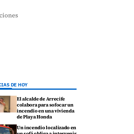
aciones
CIAS DE HOY
El alcalde de Arrecife
colabora para sofocar un
incendio en una vivienda
de Playa Honda
Un incendio localizado en
un sofá obliga a intervenir