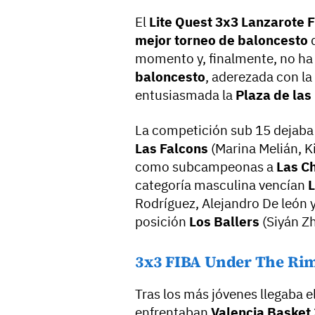
El
Lite Quest 3x3 Lanzarote 
mejor torneo de baloncesto
momento y, finalmente, no ha 
baloncesto
, aderezada con la
entusiasmada la
Plaza de las
La competición sub 15 dejab
Las Falcons
(Marina Melián, K
como subcampeonas a
Las Ch
categoría masculina vencían
L
Rodríguez, Alejandro De león 
posición
Los Ballers
(Siyán Zh
3x3 FIBA Under The Rim
Tras los más jóvenes llegaba el 
enfrentaban
Valencia Basket