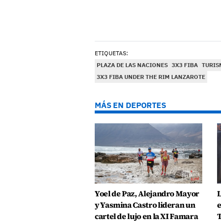
ETIQUETAS:
PLAZA DE LAS NACIONES
3X3 FIBA
TURIS
3X3 FIBA UNDER THE RIM LANZAROTE
MÁS EN DEPORTES
Yoel de Paz, Alejandro Mayor
L
y Yasmina Castro lideran un
e
cartel de lujo en la XI Famara
T