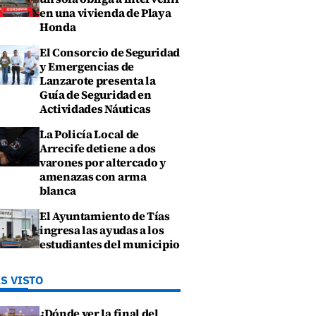
en una vivienda de Playa
Honda
El Consorcio de Seguridad
y Emergencias de
Lanzarote presenta la
Guía de Seguridad en
Actividades Náuticas
La Policía Local de
Arrecife detiene a dos
varones por altercado y
amenazas con arma
blanca
El Ayuntamiento de Tías
ingresa las ayudas a los
estudiantes del municipio
S VISTO
¿Dónde ver la final del