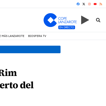
FACEBOOK
X
INSTAGRA
RS
YOUTUB
E MÁS LANZAROTE
BIOSFERA TV
19:07 h.
Un incendio locali
 Rim
erto del