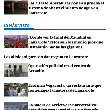
Las altas temperaturas ponen a prueba el
sistema de abastecimiento de agua en
Lanzarote
LO MÁS VISTO
¿Dónde ver la final del Mundial en
Lanzarote? Estos son los municipios que
instalarán pantallas gigantes
Los alisios siguen sin dar tregua en Lanzarote
Operación policial en el centro de
Arrecife
Ecofinca Vegacosta: un restaurante que
homenajea la historia de Lanzarote
La patera de Arrieta era narcotráfico:
detenidos tres españoles y un francés