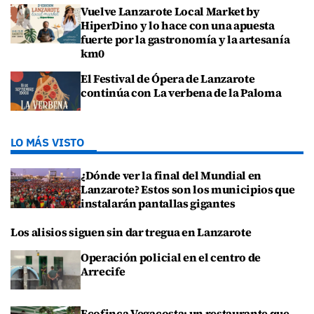
Vuelve Lanzarote Local Market by
HiperDino y lo hace con una apuesta
fuerte por la gastronomía y la artesanía
km0
El Festival de Ópera de Lanzarote
continúa con La verbena de la Paloma
LO MÁS VISTO
¿Dónde ver la final del Mundial en
Lanzarote? Estos son los municipios que
instalarán pantallas gigantes
Los alisios siguen sin dar tregua en Lanzarote
Operación policial en el centro de
Arrecife
Ecofinca Vegacosta: un restaurante que