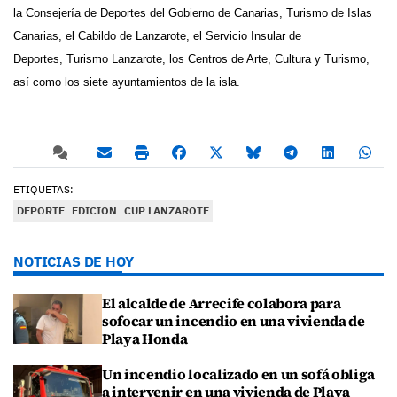
la Consejería de Deportes del Gobierno de Canarias
,
Turismo de Islas
Canarias
, el
Cabildo de Lanzarote
, el
Servicio Insular de
Deportes
,
Turismo Lanzarote
,
los Centros de Arte, Cultura y Turismo
,
así como
los siete ayuntamientos de la isla.
ETIQUETAS:
DEPORTE
EDICION
CUP LANZAROTE
NOTICIAS DE HOY
El alcalde de Arrecife colabora para
sofocar un incendio en una vivienda de
Playa Honda
Un incendio localizado en un sofá obliga
a intervenir en una vivienda de Playa