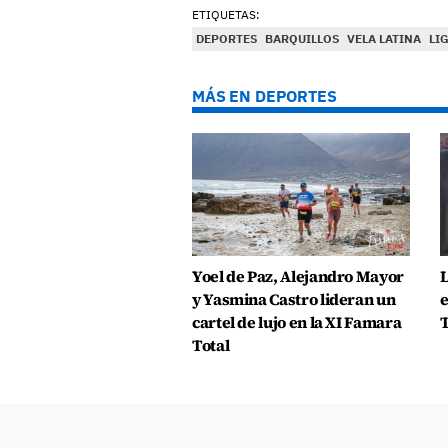
ETIQUETAS:
DEPORTES
BARQUILLOS
VELA LATINA
LI
MÁS EN DEPORTES
Yoel de Paz, Alejandro Mayor
L
y Yasmina Castro lideran un
e
cartel de lujo en la XI Famara
T
Total