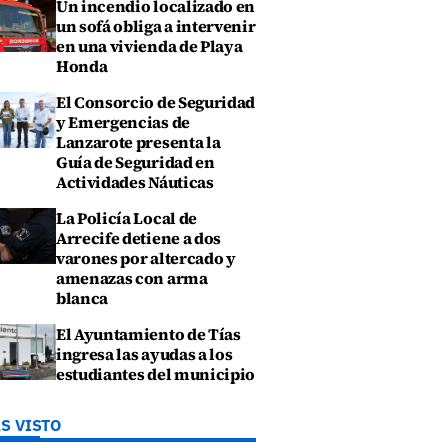
Un incendio localizado en
un sofá obliga a intervenir
en una vivienda de Playa
Honda
El Consorcio de Seguridad
y Emergencias de
Lanzarote presenta la
Guía de Seguridad en
Actividades Náuticas
La Policía Local de
Arrecife detiene a dos
varones por altercado y
amenazas con arma
blanca
El Ayuntamiento de Tías
ingresa las ayudas a los
estudiantes del municipio
S VISTO