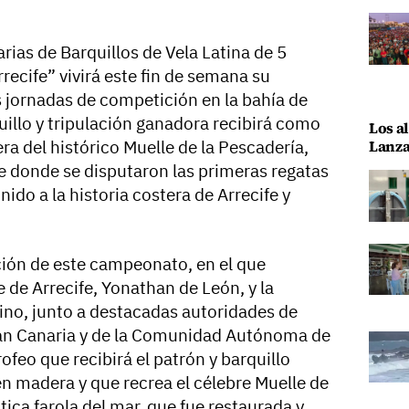
as de Barquillos de Vela Latina de 5
recife” vivirá este fin de semana su
s jornadas de competición en la bahía de
quillo y tripulación ganadora recibirá como
Los al
Lanza
a del histórico Muelle de la Pescadería,
te donde se disputaron las primeras regatas
ido a la historia costera de Arrecife y
ción de este campeonato, en el que
e de Arrecife, Yonathan de León, y la
rino, junto a destacadas autoridades de
ran Canaria y de la Comunidad Autónoma de
rofeo que recibirá el patrón y barquillo
en madera y que recrea el célebre Muelle de
ica farola del mar, que fue restaurada y