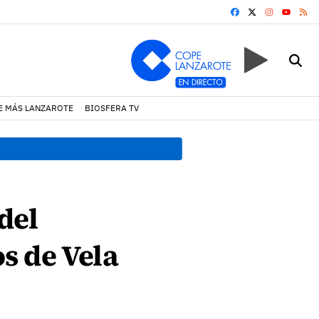
FACEBOOK
X
INSTAGRA
RS
YOUTUB
E MÁS LANZAROTE
BIOSFERA TV
19:07 h.
Un incendio locali
 del
s de Vela