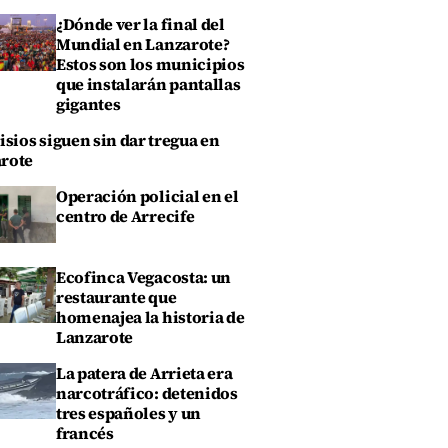
¿Dónde ver la final del
Mundial en Lanzarote?
Estos son los municipios
que instalarán pantallas
gigantes
isios siguen sin dar tregua en
rote
Operación policial en el
centro de Arrecife
Ecofinca Vegacosta: un
restaurante que
homenajea la historia de
Lanzarote
La patera de Arrieta era
narcotráfico: detenidos
tres españoles y un
francés