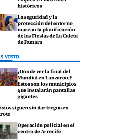
históricos
La seguridad y la
protección del entorno
marcan la planificación
de las Fiestas de La Caleta
de Famara
S VISTO
¿Dónde ver la final del
Mundial en Lanzarote?
Estos son los municipios
que instalarán pantallas
gigantes
isios siguen sin dar tregua en
rote
Operación policial en el
centro de Arrecife