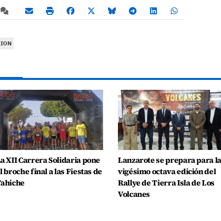
CION
a XII Carrera Solidaria pone
Lanzarote se prepara para l
l broche final a las Fiestas de
vigésimo octava edición del
ahiche
Rallye de Tierra Isla de Los
Volcanes