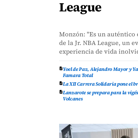
League
Monzón: "Es un auténtico o
de la Jr. NBA League, un e
experiencia de vida inolvi
Yoel de Paz, Alejandro Mayor y Yas
Famara Total
La XII Carrera Solidaria pone el br
Lanzarote se prepara para la vigés
Volcanes