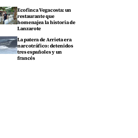
Ecofinca Vegacosta: un
restaurante que
homenajea la historia de
Lanzarote
La patera de Arrieta era
narcotráfico: detenidos
tres españoles y un
francés