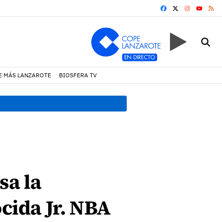
FACEBOOK
X
INSTAGRA
RS
YOUTUB
E MÁS LANZAROTE
BIOSFERA TV
18:45 h.
Fiscalía denuncia 
sa la
cida Jr. NBA