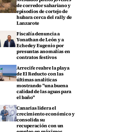
de corredor sahariano y
episodios de cortejo de
hubara cerca del rally de
Lanzarote
Fiscalía denuncia a
Yonathan de León y a
Echedey Eugenio por
presuntas anomalías en
contratos festivos
Arrecife reabre la playa
de El Reducto con las
últimas analíticas
mostrando "una buena
calidad de las aguas para
el baño"
Canarias lidera el
crecimiento económico y
consolida su
recuperación con un
empleo en máximos