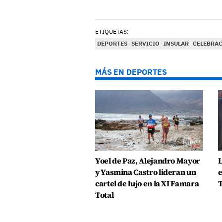
ETIQUETAS:
DEPORTES
SERVICIO
INSULAR
CELEBRA
MÁS EN DEPORTES
Yoel de Paz, Alejandro Mayor
L
y Yasmina Castro lideran un
e
cartel de lujo en la XI Famara
T
Total