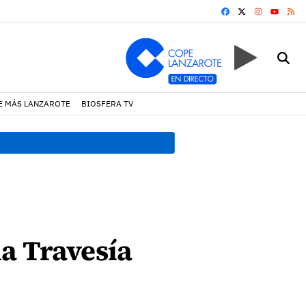
FACEBOOK
X
INSTAGRA
RS
YOUTUB
E MÁS LANZAROTE
BIOSFERA TV
08:49 h.
Avistados pollos j
a Travesía