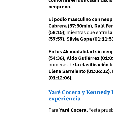
conforma en dos clasificacio
neopreno.
El podio masculino con neo
Cabrera (57:50min), Raúl Fe
(58:15)
; mientras que entre
la
(57:57), Silvia Gopa (01:11:
En los 4k modalidad sin neo
(54:36), Aldo Gutiérrez (01:0
primeras de
la clasificación 
Elena Sarmiento (01:06:32), 
(01:12:06).
Yaré Cocera y Kennedy
experiencia
Para
Yaré Cocera,
“esta prueb