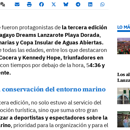
e fueron protagonistas de
la tercera edición
LO MÁ
apagayo Dreams Lanzarote Playa Dorada
,
narias y Copa Insular de Aguas Abiertas.
e todas las edades, entre los que destacaron
Cocera y Kennedy Hope, triunfadores en
con tiempos por debajo de la hora, 5
4:36 y
ente.
Los al
Lanza
a conservación del entorno marino
era edición, no solo estuvo al servicio del
oción turística, sino que suma otro gran
izar a deportistas y espectadores sobre la
rino
, prioridad para la organización y para el