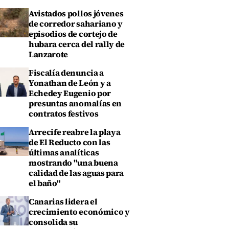
Avistados pollos jóvenes
de corredor sahariano y
episodios de cortejo de
hubara cerca del rally de
Lanzarote
Fiscalía denuncia a
Yonathan de León y a
Echedey Eugenio por
presuntas anomalías en
contratos festivos
Arrecife reabre la playa
de El Reducto con las
últimas analíticas
mostrando "una buena
calidad de las aguas para
el baño"
Canarias lidera el
crecimiento económico y
consolida su