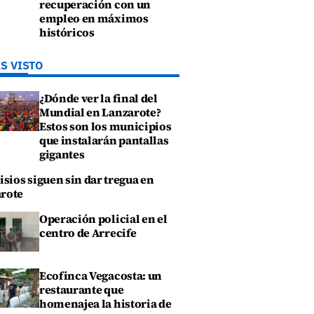
recuperación con un
empleo en máximos
históricos
S VISTO
¿Dónde ver la final del
Mundial en Lanzarote?
Estos son los municipios
que instalarán pantallas
gigantes
isios siguen sin dar tregua en
rote
Operación policial en el
centro de Arrecife
Ecofinca Vegacosta: un
restaurante que
homenajea la historia de