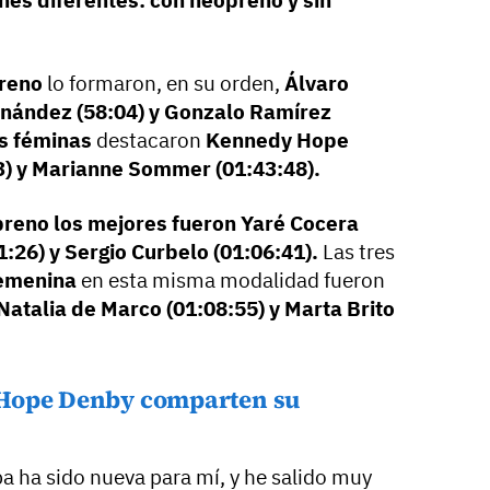
nes diferentes: con neopreno y sin
preno
lo formaron, en su orden,
Álvaro
rnández (58:04) y Gonzalo Ramírez
s féminas
destacaron
Kennedy Hope
53) y Marianne Sommer (01:43:48).
preno los mejores fueron Yaré Cocera
1:26) y Sergio Curbelo (01:06:41).
Las tres
femenina
en esta misma modalidad fueron
Natalia de Marco (01:08:55) y Marta Brito
 Hope Denby comparten su
a ha sido nueva para mí, y he salido muy