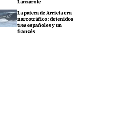
Lanzarote
La patera de Arrieta era
narcotráfico: detenidos
tres españoles y un
francés