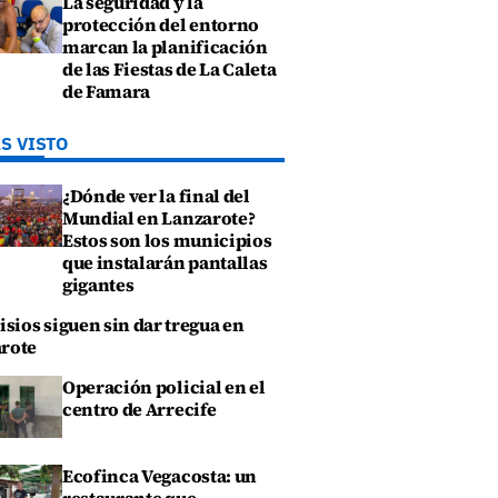
La seguridad y la
protección del entorno
marcan la planificación
de las Fiestas de La Caleta
de Famara
S VISTO
¿Dónde ver la final del
Mundial en Lanzarote?
Estos son los municipios
que instalarán pantallas
gigantes
isios siguen sin dar tregua en
rote
Operación policial en el
centro de Arrecife
Ecofinca Vegacosta: un