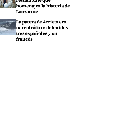
restaurante que
homenajea la historia de
Lanzarote
La patera de Arrieta era
narcotráfico: detenidos
tres españoles y un
francés