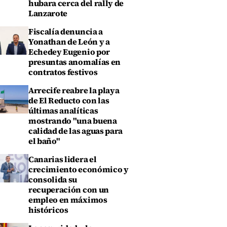
hubara cerca del rally de
Lanzarote
Fiscalía denuncia a
Yonathan de León y a
Echedey Eugenio por
presuntas anomalías en
contratos festivos
Arrecife reabre la playa
de El Reducto con las
últimas analíticas
mostrando "una buena
calidad de las aguas para
el baño"
Canarias lidera el
crecimiento económico y
consolida su
recuperación con un
empleo en máximos
históricos