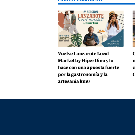
Vuelve Lanzarote Local
C
Market by HiperDino y lo
m
hace con una apuesta fuerte
c
por la gastronomía y la
C
artesanía km0