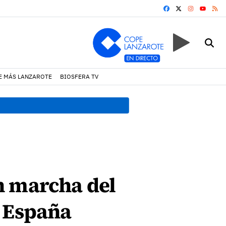
FACEBOOK
X
INSTAGRA
RS
YOUTUB
E MÁS LANZAROTE
BIOSFERA TV
18:45 h.
Fiscalía denuncia 
n marcha del
n España