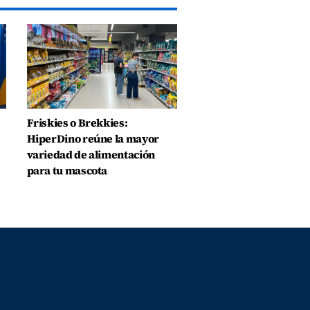
Friskies o Brekkies:
HiperDino reúne la mayor
variedad de alimentación
para tu mascota