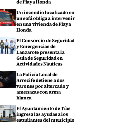
de Playa Honda
Un incendio localizado en
un sofá obliga a intervenir
en una vivienda de Playa
Honda
El Consorcio de Seguridad
y Emergencias de
Lanzarote presenta la
Guía de Seguridad en
Actividades Náuticas
La Policía Local de
Arrecife detiene a dos
varones por altercado y
amenazas con arma
blanca
El Ayuntamiento de Tías
ingresa las ayudas a los
estudiantes del municipio