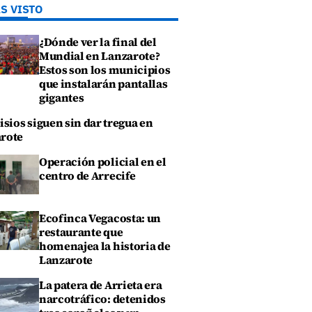
S VISTO
¿Dónde ver la final del
Mundial en Lanzarote?
Estos son los municipios
que instalarán pantallas
gigantes
isios siguen sin dar tregua en
rote
Operación policial en el
centro de Arrecife
Ecofinca Vegacosta: un
restaurante que
homenajea la historia de
Lanzarote
La patera de Arrieta era
narcotráfico: detenidos