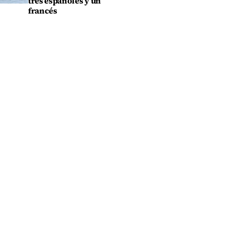
tres españoles y un
francés