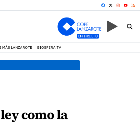
FACEBOOK
X
INSTAGRA
RS
YOUTUB
E MÁS LANZAROTE
BIOSFERA TV
12:34 h.
La seguridad y la 
 ley como la