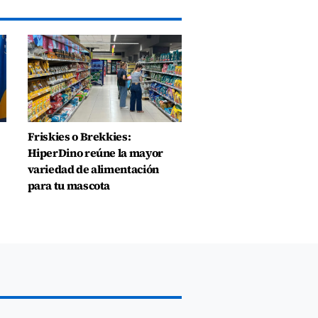
Friskies o Brekkies:
HiperDino reúne la mayor
variedad de alimentación
para tu mascota