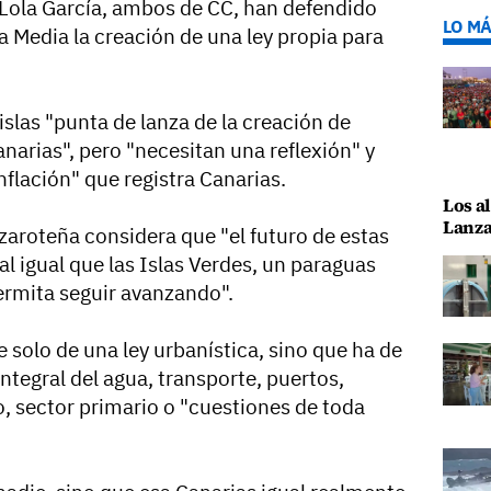
 Lola García, ambos de CC, han defendido
LO MÁ
ra Media la creación de una ley propia para
slas "punta de lanza de la creación de
narias", pero "necesitan una reflexión" y
flación" que registra Canarias.
Los al
Lanza
nzaroteña considera que "el futuro de estas
al igual que las Islas Verdes, un paraguas
permita seguir avanzando".
e solo de una ley urbanística, sino que ha de
integral del agua, transporte, puertos,
, sector primario o "cuestiones de toda