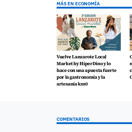
MÁS EN ECONOMÍA
Vuelve Lanzarote Local
C
Market by HiperDino y lo
m
hace con una apuesta fuerte
c
por la gastronomía y la
C
artesanía km0
COMENTARIOS