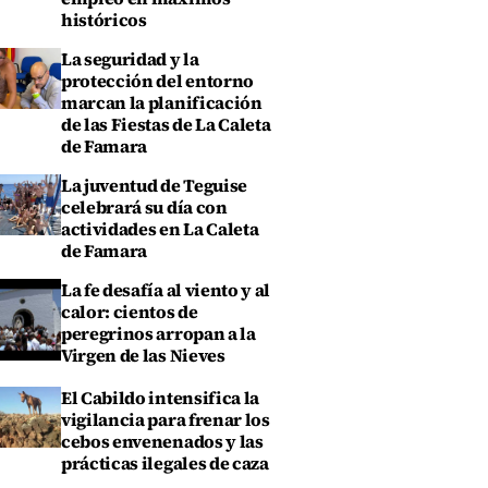
históricos
La seguridad y la
protección del entorno
marcan la planificación
de las Fiestas de La Caleta
de Famara
La juventud de Teguise
celebrará su día con
actividades en La Caleta
de Famara
La fe desafía al viento y al
calor: cientos de
peregrinos arropan a la
Virgen de las Nieves
El Cabildo intensifica la
vigilancia para frenar los
cebos envenenados y las
prácticas ilegales de caza