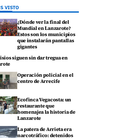
S VISTO
¿Dónde ver la final del
Mundial en Lanzarote?
Estos son los municipios
que instalarán pantallas
gigantes
isios siguen sin dar tregua en
rote
Operación policial en el
centro de Arrecife
Ecofinca Vegacosta: un
restaurante que
homenajea la historia de
Lanzarote
La patera de Arrieta era
narcotráfico: detenidos