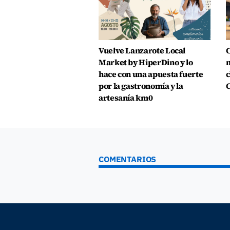
Vuelve Lanzarote Local
C
Market by HiperDino y lo
m
hace con una apuesta fuerte
c
por la gastronomía y la
C
artesanía km0
COMENTARIOS