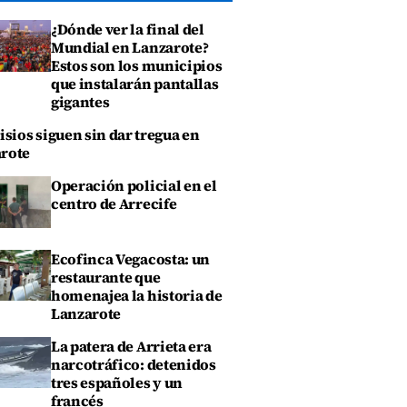
¿Dónde ver la final del
Mundial en Lanzarote?
Estos son los municipios
que instalarán pantallas
gigantes
isios siguen sin dar tregua en
rote
Operación policial en el
centro de Arrecife
Ecofinca Vegacosta: un
restaurante que
homenajea la historia de
Lanzarote
La patera de Arrieta era
narcotráfico: detenidos
tres españoles y un
francés