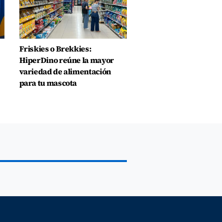
Friskies o Brekkies:
HiperDino reúne la mayor
variedad de alimentación
para tu mascota