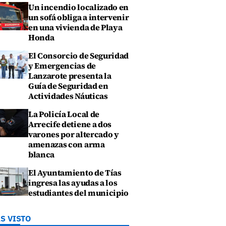
Un incendio localizado en
un sofá obliga a intervenir
en una vivienda de Playa
Honda
El Consorcio de Seguridad
y Emergencias de
Lanzarote presenta la
Guía de Seguridad en
Actividades Náuticas
La Policía Local de
Arrecife detiene a dos
varones por altercado y
amenazas con arma
blanca
El Ayuntamiento de Tías
ingresa las ayudas a los
estudiantes del municipio
S VISTO