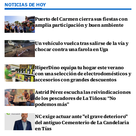
NOTICIAS DE HOY
Puerto del Carmen cierra sus fiestas con
amplia participación y buen ambiente
Un vehículo vuelca tras salirse de la vía y
chocar contra una farola en Uga
HiperDino equipa tu hogar este verano
con una selección de electrodomésticos y
accesorios con grandes descuentos
Astrid Pérez escucha las reivindicaciones
de los pescadores de La Tiñosa: “No
podemos más”
NC exige actuar ante "el grave deterioro"
del antiguo Cementerio de La Candelaria
en Tías