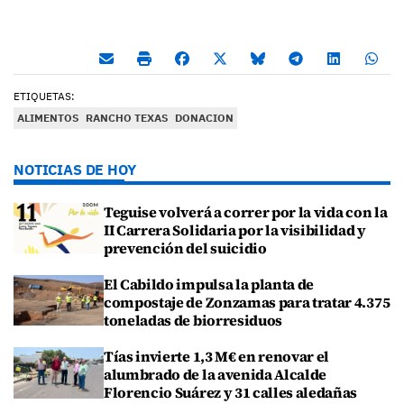
ETIQUETAS:
ALIMENTOS
RANCHO TEXAS
DONACION
NOTICIAS DE HOY
Teguise volverá a correr por la vida con la
II Carrera Solidaria por la visibilidad y
prevención del suicidio
El Cabildo impulsa la planta de
compostaje de Zonzamas para tratar 4.375
toneladas de biorresiduos
Tías invierte 1,3 M€ en renovar el
alumbrado de la avenida Alcalde
Florencio Suárez y 31 calles aledañas