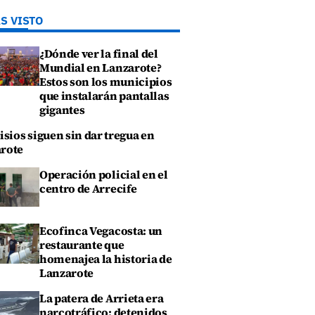
S VISTO
¿Dónde ver la final del
Mundial en Lanzarote?
Estos son los municipios
que instalarán pantallas
gigantes
isios siguen sin dar tregua en
rote
Operación policial en el
centro de Arrecife
Ecofinca Vegacosta: un
restaurante que
homenajea la historia de
Lanzarote
La patera de Arrieta era
narcotráfico: detenidos