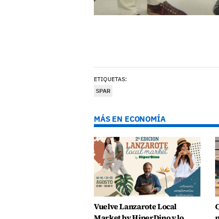
ETIQUETAS:
SPAR
MÁS EN ECONOMÍA
Vuelve Lanzarote Local
C
Market by HiperDino y lo
m