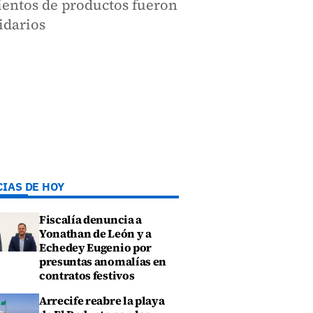
ientos de productos fueron
idarios
CIAS DE HOY
Fiscalía denuncia a
Yonathan de León y a
Echedey Eugenio por
presuntas anomalías en
contratos festivos
Arrecife reabre la playa