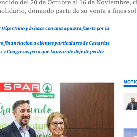
ndido del 20 de Octubre al 16 de Noviembre, c
solidario, donando parte de su venta a fines sol
HiperDino y lo hace con una apuesta fuerte por la
 financiación a clientes particulares de Canarias
as y Congresos para que Lanzarote deje de perder
NOTI