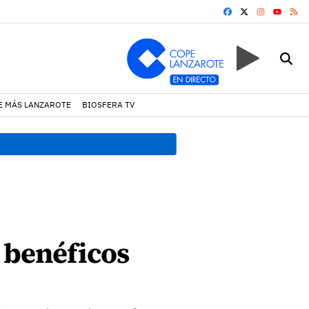
FACEBOOK
X
INSTAGRA
RS
YOUTUB
E MÁS LANZAROTE
BIOSFERA TV
17:11 h.
Arrecife reabre la p
 benéficos