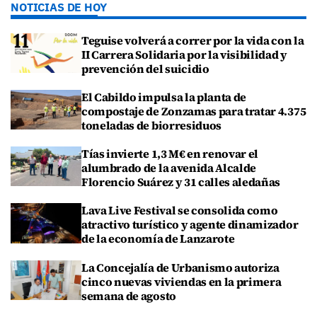
NOTICIAS DE HOY
Teguise volverá a correr por la vida con la
II Carrera Solidaria por la visibilidad y
prevención del suicidio
El Cabildo impulsa la planta de
compostaje de Zonzamas para tratar 4.375
toneladas de biorresiduos
Tías invierte 1,3 M€ en renovar el
alumbrado de la avenida Alcalde
Florencio Suárez y 31 calles aledañas
Lava Live Festival se consolida como
atractivo turístico y agente dinamizador
de la economía de Lanzarote
La Concejalía de Urbanismo autoriza
cinco nuevas viviendas en la primera
semana de agosto