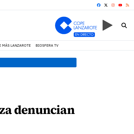
FACEBOOK
X
INSTAGRA
RS
YOUTUB
E MÁS LANZAROTE
BIOSFERA TV
18:45 h.
Fiscalía denuncia 
iza denuncian