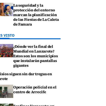
La seguridad y la
protección del entorno
marcan la planificación
de las Fiestas de La Caleta
de Famara
S VISTO
¿Dónde ver la final del
Mundial en Lanzarote?
Estos son los municipios
que instalarán pantallas
gigantes
isios siguen sin dar tregua en
rote
Operación policial en el
centro de Arrecife