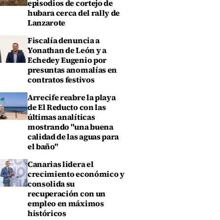
episodios de cortejo de
hubara cerca del rally de
Lanzarote
Fiscalía denuncia a
Yonathan de León y a
Echedey Eugenio por
presuntas anomalías en
contratos festivos
Arrecife reabre la playa
de El Reducto con las
últimas analíticas
mostrando "una buena
calidad de las aguas para
el baño"
Canarias lidera el
crecimiento económico y
consolida su
recuperación con un
empleo en máximos
históricos