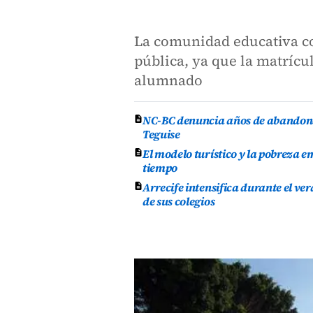
La comunidad educativa co
pública, ya que la matrícu
alumnado
NC-BC denuncia años de abandono 
Teguise
El modelo turístico y la pobreza
tiempo
Arrecife intensifica durante el v
de sus colegios