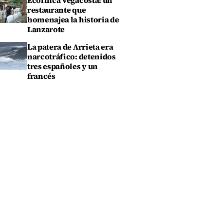
Ecofinca Vegacosta: un
restaurante que
homenajea la historia de
Lanzarote
La patera de Arrieta era
narcotráfico: detenidos
tres españoles y un
francés