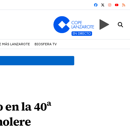
FACEBOOK
X
INSTAGRA
RS
YOUTUB
E MÁS LANZAROTE
BIOSFERA TV
18:45 h.
Fiscalía denuncia 
 en la 40ª
nolere