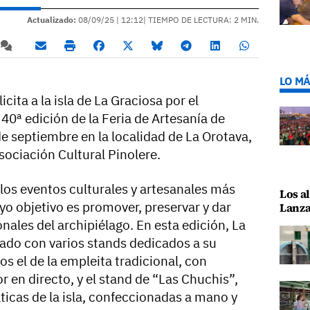
Actualizado:
08/09/25 |
12:12
| TIEMPO DE LECTURA: 2 MIN.
LO MÁ
cita a la isla de La Graciosa por el
40ª edición de la Feria de Artesanía de
 de septiembre en la localidad de La Orotava,
Asociación Cultural Pinolere.
 los eventos culturales y artesanales más
Los al
o objetivo es promover, preservar y dar
Lanza
ionales del archipiélago. En esta edición, La
ado con varios stands dedicados a su
os el de la empleita tradicional, con
 en directo, y el stand de “Las Chuchis”,
icas de la isla, confeccionadas a mano y