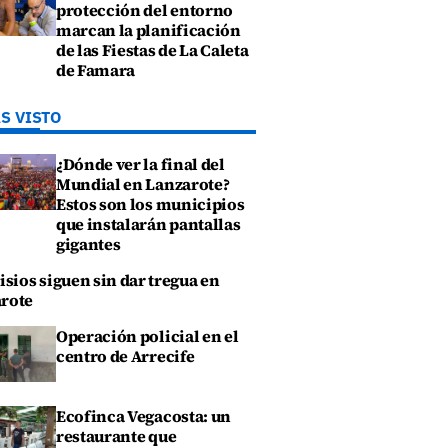
protección del entorno
marcan la planificación
de las Fiestas de La Caleta
de Famara
S VISTO
¿Dónde ver la final del
Mundial en Lanzarote?
Estos son los municipios
que instalarán pantallas
gigantes
isios siguen sin dar tregua en
rote
Operación policial en el
centro de Arrecife
Ecofinca Vegacosta: un
restaurante que