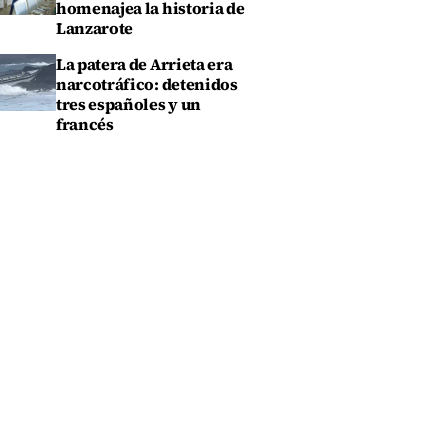
homenajea la historia de
Lanzarote
La patera de Arrieta era
narcotráfico: detenidos
tres españoles y un
francés