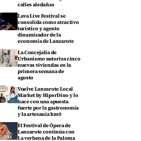
calles aledañas
Lava Live Festival se
consolida como atractivo
turístico y agente
dinamizador de la
economía de Lanzarote
La Concejalía de
Urbanismo autoriza cinco
nuevas viviendas en la
primera semana de
agosto
Vuelve Lanzarote Local
Market by HiperDino y lo
hace con una apuesta
fuerte por la gastronomía
y la artesanía km0
El Festival de Ópera de
Lanzarote continúa con
La verbena de la Paloma