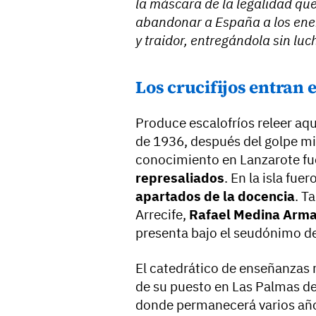
la máscara de la legalidad qu
abandonar a España a los enem
y traidor, entregándola sin luch
Los crucifijos entran e
Produce escalofríos releer aq
de 1936, después del golpe mil
conocimiento en Lanzarote f
represaliados
. En la isla fue
apartados de la docencia
. T
Arrecife,
Rafael Medina Arm
presenta bajo el seudónimo d
El catedrático de enseñanzas
de su puesto en Las Palmas d
donde permanecerá varios años