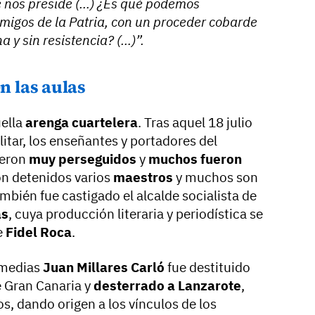
e nos preside (…) ¿Es qué podemos
igos de la Patria, con un proceder cobarde
a y sin resistencia? (…)”.
n las aulas
uella
arenga cuartelera
. Tras aquel 18 julio
itar, los enseñantes y portadores del
ueron
muy perseguidos
y
muchos fueron
ron detenidos varios
maestros
y muchos son
ambién fue castigado el alcalde socialista de
as
, cuya producción literaria y periodística se
e
Fidel Roca
.
 medias
Juan Millares Carló
fue destituido
e Gran Canaria y
desterrado a Lanzarote
,
, dando origen a los vínculos de los