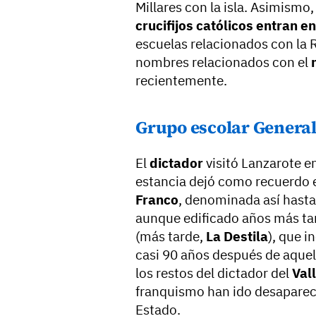
Millares con la isla. Asimismo,
crucifijos católicos entran en
escuelas relacionados con la R
nombres relacionados con el
recientemente.
Grupo escolar Genera
El
dictador
visitó Lanzarote e
estancia dejó como recuerdo 
Franco
, denominada así hast
aunque edificado años más tar
(más tarde,
La Destila
), que i
casi 90 años después de aque
los restos del dictador del
Val
franquismo han ido desaparecie
Estado.