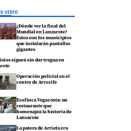
S VISTO
¿Dónde ver la final del
Mundial en Lanzarote?
Estos son los municipios
que instalarán pantallas
gigantes
isios siguen sin dar tregua en
rote
Operación policial en el
centro de Arrecife
Ecofinca Vegacosta: un
restaurante que
homenajea la historia de
Lanzarote
La patera de Arrieta era