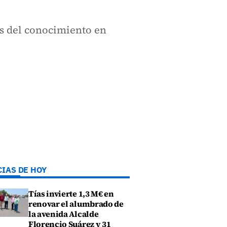
es del conocimiento en
CIAS DE HOY
Tías invierte 1,3 M€ en
renovar el alumbrado de
la avenida Alcalde
Florencio Suárez y 31