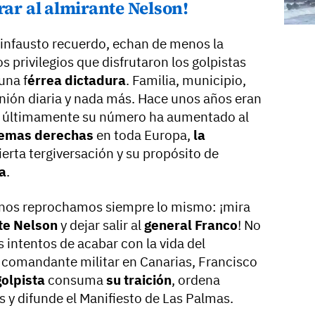
rar al almirante Nelson!
 infausto recuerdo, echan de menos la
os privilegios que disfrutaron los golpistas
una f
érrea dictadura
. Familia, municipio,
unión diaria y nada más. Hace unos años eran
o últimamente su número ha aumentado al
remas derechas
en toda Europa,
la
bierta tergiversación y su propósito de
a
.
s nos reprochamos siempre lo mismo: ¡mira
te Nelson
y dejar salir al
general Franco
! No
 intentos de acabar con la vida del
y comandante militar en Canarias, Francisco
golpista
consuma
su traición
, ordena
s y difunde el Manifiesto de Las Palmas.