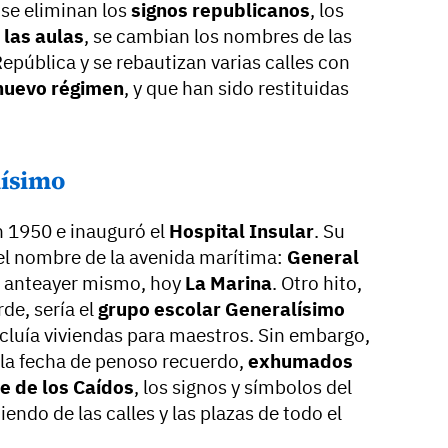
 se eliminan los
signos republicanos
, los
 las aulas
, se cambian los nombres de las
epública y se rebautizan varias calles con
nuevo régimen
, y que han sido restituidas
lísimo
n 1950 e inauguró el
Hospital Insular
. Su
el nombre de la avenida marítima:
General
a anteayer mismo, hoy
La Marina
. Otro hito,
de, sería el
grupo escolar Generalísimo
ncluía viviendas para maestros. Sin embargo,
lla fecha de penoso recuerdo,
exhumados
le de los Caídos
, los signos y símbolos del
ndo de las calles y las plazas de todo el