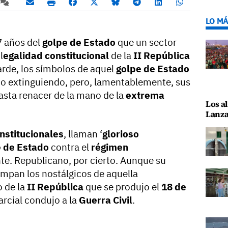
LO MÁ
 años del
golpe de Estado
que un sector
l
egalidad constitucional
de la
II República
tarde, los símbolos de aquel
golpe de Estado
ido extinguiendo, pero, lamentablemente, sus
sta renacer de la mano de la
extrema
Los al
Lanza
nstitucionales
, llaman ‘
glorioso
 de Estado
contra el
régimen
te. Republicano, por cierto. Aunque su
mpan los nostálgicos de aquella
o de la
II República
que se produjo el
18 de
arcial condujo a la
Guerra Civil
.