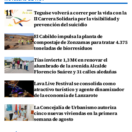
Teguise volverá a correr por la vida con la
II Carrera Solidaria por la visibilidad y
prevención del suicidio
El Cabildo impulsa la planta de
compostaje de Zonzamas para tratar 4.375
toneladas de biorresiduos
Tías invierte 1,3 M€ en renovar el
alumbrado de la avenida Alcalde
Florencio Suárez y 31 calles aledañas
Lava Live Festival se consolida como
atractivo turístico y agente dinamizador
de la economía de Lanzarote
La Concejalía de Urbanismo autoriza
cinco nuevas viviendas en la primera
semana de agosto