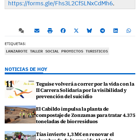
https://forms.gle/Fhs3L2CfSLNxCdMh6
.
ETIQUETAS:
LANZAROTE
TALLER
SOCIAL
PROYECTOS
TURISTICOS
NOTICIAS DE HOY
Teguise volverá a correr por la vida con la
II Carrera Solidaria por la visibilidad y
prevención del suicidio
El Cabildo impulsa la planta de
compostaje de Zonzamas para tratar 4.375
toneladas de biorresiduos
Tías invierte 1,3 M€ en renovar el