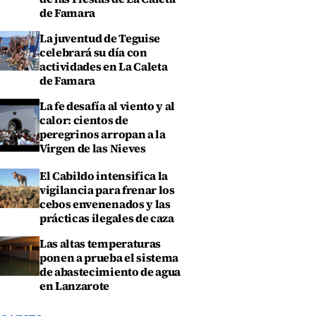
de Famara
La juventud de Teguise
celebrará su día con
actividades en La Caleta
de Famara
La fe desafía al viento y al
calor: cientos de
peregrinos arropan a la
Virgen de las Nieves
El Cabildo intensifica la
vigilancia para frenar los
cebos envenenados y las
prácticas ilegales de caza
Las altas temperaturas
ponen a prueba el sistema
de abastecimiento de agua
en Lanzarote