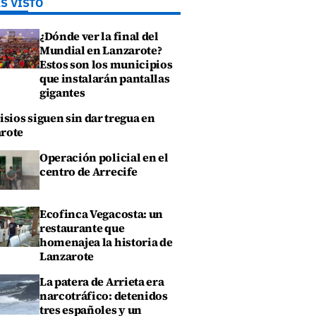
S VISTO
¿Dónde ver la final del
Mundial en Lanzarote?
Estos son los municipios
que instalarán pantallas
gigantes
isios siguen sin dar tregua en
rote
Operación policial en el
centro de Arrecife
Ecofinca Vegacosta: un
restaurante que
homenajea la historia de
Lanzarote
La patera de Arrieta era
narcotráfico: detenidos
tres españoles y un