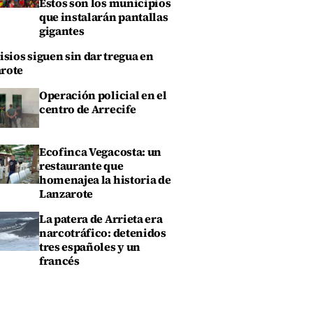
Estos son los municipios
que instalarán pantallas
gigantes
isios siguen sin dar tregua en
rote
Operación policial en el
centro de Arrecife
Ecofinca Vegacosta: un
restaurante que
homenajea la historia de
Lanzarote
La patera de Arrieta era
narcotráfico: detenidos
tres españoles y un
francés