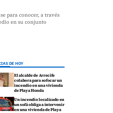
ise para conocer, a través
Medio en su conjunto
CIAS DE HOY
El alcalde de Arrecife
colabora para sofocar un
incendio en una vivienda
de Playa Honda
Un incendio localizado en
un sofá obliga a intervenir
en una vivienda de Playa