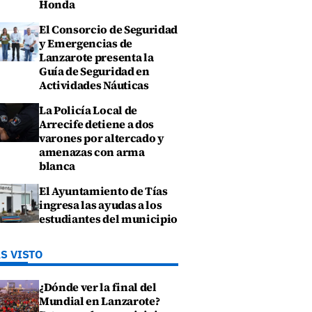
Honda
El Consorcio de Seguridad
y Emergencias de
Lanzarote presenta la
Guía de Seguridad en
Actividades Náuticas
La Policía Local de
Arrecife detiene a dos
varones por altercado y
amenazas con arma
blanca
El Ayuntamiento de Tías
ingresa las ayudas a los
estudiantes del municipio
S VISTO
¿Dónde ver la final del
Mundial en Lanzarote?