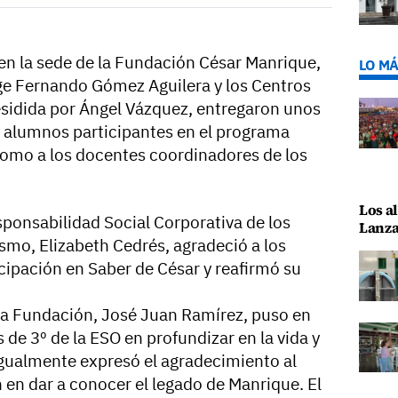
 en la sede de la Fundación César Manrique,
LO MÁ
rige Fernando Gómez Aguilera y los Centros
residida por Ángel Vázquez, entregaron unos
e alumnos participantes en el programa
como a los docentes coordinadores de los
Los al
sponsabilidad Social Corporativa de los
Lanza
ismo, Elizabeth Cedrés, agradeció a los
cipación en Saber de César y reafirmó su
e la Fundación, José Juan Ramírez, puso en
s de 3º de la ESO en profundizar en la vida y
e igualmente expresó el agradecimiento al
 en dar a conocer el legado de Manrique. El