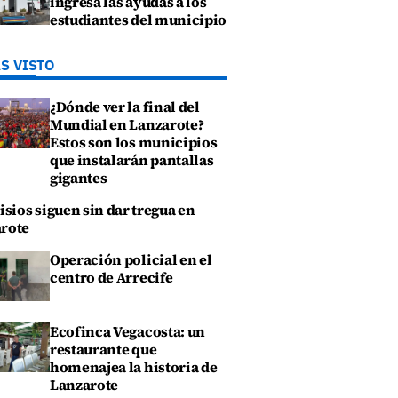
ingresa las ayudas a los
estudiantes del municipio
S VISTO
¿Dónde ver la final del
Mundial en Lanzarote?
Estos son los municipios
que instalarán pantallas
gigantes
isios siguen sin dar tregua en
rote
Operación policial en el
centro de Arrecife
Ecofinca Vegacosta: un
restaurante que
homenajea la historia de
Lanzarote