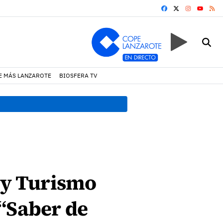
FACEBOOK
X
INSTAGRA
RS
YOUTUB
E MÁS LANZAROTE
BIOSFERA TV
19:07 h.
Un incendio locali
a y Turismo
 “Saber de