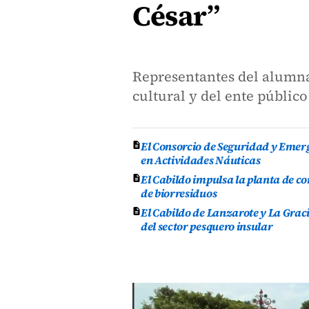
César”
Representantes del alumna
cultural y del ente públic
El Consorcio de Seguridad y Emer
en Actividades Náuticas
El Cabildo impulsa la planta de 
de biorresiduos
El Cabildo de Lanzarote y La Grac
del sector pesquero insular