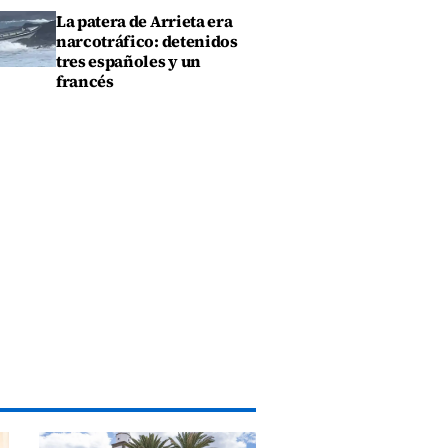
La patera de Arrieta era
narcotráfico: detenidos
tres españoles y un
francés