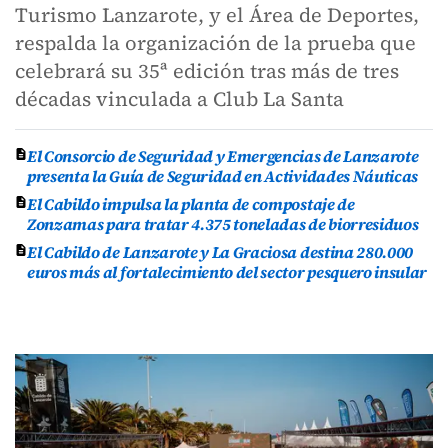
Turismo Lanzarote, y el Área de Deportes,
respalda la organización de la prueba que
celebrará su 35ª edición tras más de tres
décadas vinculada a Club La Santa
El Consorcio de Seguridad y Emergencias de Lanzarote
presenta la Guía de Seguridad en Actividades Náuticas
El Cabildo impulsa la planta de compostaje de
Zonzamas para tratar 4.375 toneladas de biorresiduos
El Cabildo de Lanzarote y La Graciosa destina 280.000
euros más al fortalecimiento del sector pesquero insular