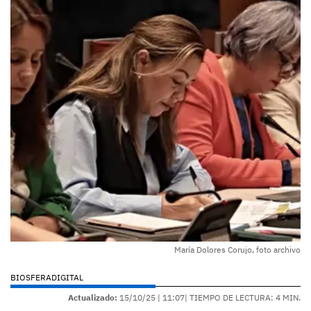
María Dolores Corujo, foto archivo
BIOSFERADIGITAL
Actualizado:
15/10/25 |
11:07
| TIEMPO DE LECTURA: 4 MIN.