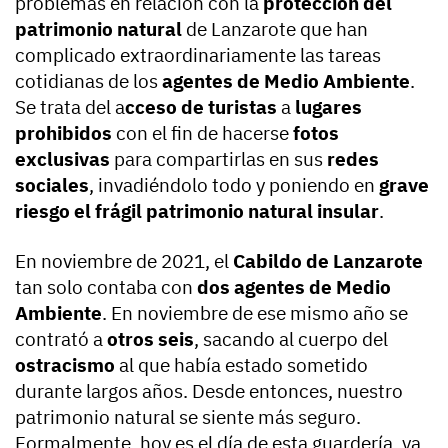
problemas en relación con la
protección del
patrimonio natural
de Lanzarote que han
complicado extraordinariamente las tareas
cotidianas de los
agentes de Medio Ambiente
.
Se trata del a
cceso de turistas
a
lugares
prohibidos
con el fin de hacerse
fotos
exclusivas
para compartirlas en sus
redes
sociales
, invadiéndolo todo y poniendo en
grave
riesgo el frágil patrimonio natural insular
.
En noviembre de 2021, el
Cabildo de Lanzarote
tan solo contaba con
dos agentes de Medio
Ambiente
. En noviembre de ese mismo año se
contrató a
otros seis
, sacando al cuerpo del
ostracismo
al que había estado sometido
durante largos años. Desde entonces, nuestro
patrimonio natural se siente más seguro.
Formalmente, hoy es el día de esta guardería, ya