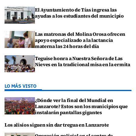
El Ayuntamiento de Tías ingresa las
ayudas a los estudiantes del municipio
Las matronas del Molina Orosa ofrecen
apoyo especializado a la lactancia
materna las 24 horas del día
Teguise honra a Nuestra Señora de Las
Nieves en la tradicional misa en la ermita
LO MÁS VISTO
¿Dónde ver la final del Mundial en
Lanzarote? Estos son los municipios que
instalarán pantallas gigantes
Los alisios siguen sin dar tregua en Lanzarote
Operación policial en el centro de