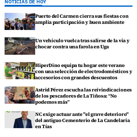
NOTICIAS DE HOY
Puerto del Carmen cierra sus fiestas con
amplia participación y buen ambiente
Un vehículo vuelca tras salirse de la vía y
chocar contra una farola en Uga
HiperDino equipa tu hogar este verano
con una selección de electrodomésticos y
accesorios con grandes descuentos
Astrid Pérez escucha las reivindicaciones
de los pescadores de La Tiñosa: “No
podemos más”
NC exige actuar ante "el grave deterioro"
del antiguo Cementerio de La Candelaria
en Tías