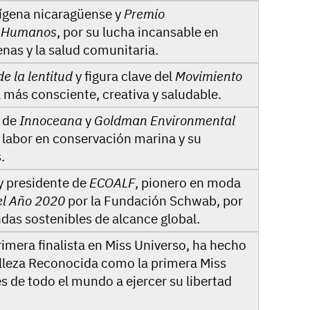
ígena nicaragüense y
Premio
s Humanos
, por su lucha incansable en
enas y la salud comunitaria.
de la lentitud
y figura clave del
Movimiento
 más consciente, creativa y saludable.
O de
Innoceana
y
Goldman Environmental
 labor en conservación marina y su
.
y presidente de
ECOALF
, pionero en moda
el Año 2020
por la Fundación Schwab, por
das sostenibles de alcance global.
rimera finalista en Miss Universo, ha hecho
elleza Reconocida como la primera Miss
s de todo el mundo a ejercer su libertad