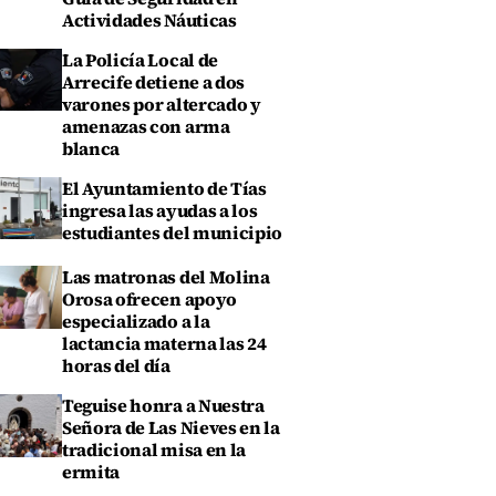
Actividades Náuticas
La Policía Local de
Arrecife detiene a dos
varones por altercado y
amenazas con arma
blanca
El Ayuntamiento de Tías
ingresa las ayudas a los
estudiantes del municipio
Las matronas del Molina
Orosa ofrecen apoyo
especializado a la
lactancia materna las 24
horas del día
Teguise honra a Nuestra
Señora de Las Nieves en la
tradicional misa en la
ermita