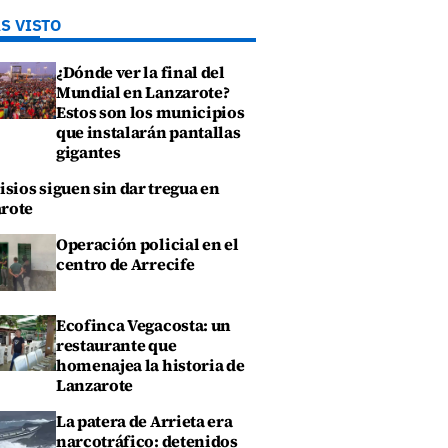
S VISTO
¿Dónde ver la final del
Mundial en Lanzarote?
Estos son los municipios
que instalarán pantallas
gigantes
isios siguen sin dar tregua en
rote
Operación policial en el
centro de Arrecife
Ecofinca Vegacosta: un
restaurante que
homenajea la historia de
Lanzarote
La patera de Arrieta era
narcotráfico: detenidos