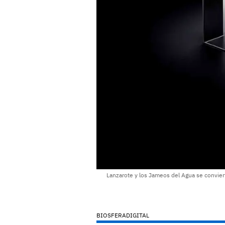
Lanzarote y los Jameos del Agua se conviert
BIOSFERADIGITAL