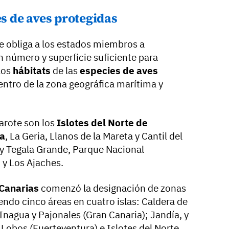
es de aves protegidas
e obliga a los estados miembros a
n número y superficie suficiente para
los
hábitats
de las
especies de aves
dentro de la zona geográfica marítima y
arote son los
Islotes del Norte de
ra
, La Geria, Llanos de la Mareta y Cantil del
y Tegala Grande, Parque Nacional
 y Los Ajaches.
Canarias
comenzó la designación de zonas
endo cinco áreas en cuatro islas: Caldera de
Inagua y Pajonales (Gran Canaria); Jandía, y
 Lobos (Fuerteventura) e Islotes del Norte