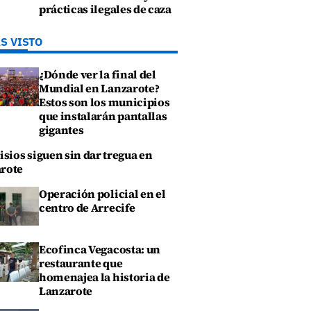
prácticas ilegales de caza
S VISTO
¿Dónde ver la final del
Mundial en Lanzarote?
Estos son los municipios
que instalarán pantallas
gigantes
isios siguen sin dar tregua en
rote
Operación policial en el
centro de Arrecife
Ecofinca Vegacosta: un
restaurante que
homenajea la historia de
Lanzarote