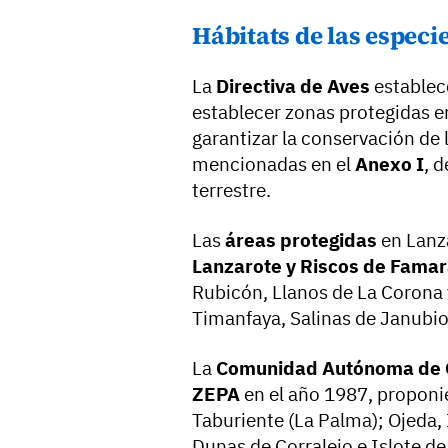
Hábitats de las especi
La
Directiva de Aves
establec
establecer zonas protegidas e
garantizar la conservación de 
mencionadas en el
Anexo I
, 
terrestre.
Las
áreas protegidas
en Lanz
Lanzarote y Riscos de Fama
Rubicón, Llanos de La Corona 
Timanfaya, Salinas de Janubio
La
Comunidad Autónoma de 
ZEPA
en el año 1987, proponi
Taburiente (La Palma); Ojeda, 
Dunas de Corralejo e Islote de