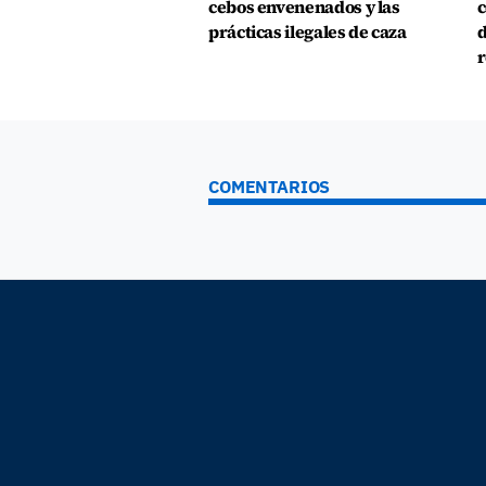
cebos envenenados y las
c
prácticas ilegales de caza
d
r
COMENTARIOS