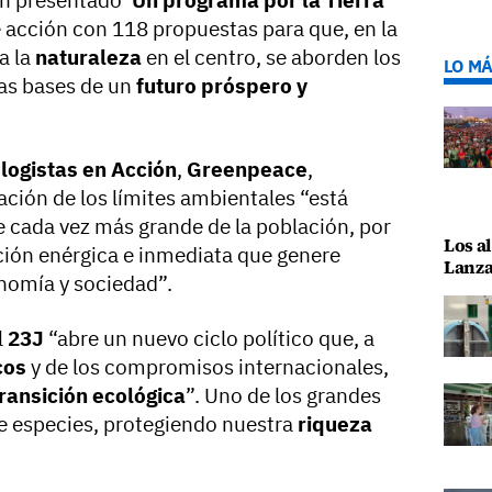
n presentado ‘
Un programa por la Tierra
e acción con 118 propuestas para que, en la
a la
naturaleza
en el centro, se aborden los
LO MÁ
las bases de un
futuro próspero y
logistas en Acción
,
Greenpeace
,
ración de los límites ambientales “está
e cada vez más grande de la población, por
Los al
ción enérgica e inmediata que genere
Lanza
nomía y sociedad”.
l
23J
“abre un nuevo ciclo político que, a
cos
y de los compromisos internacionales,
ransición ecológica
”. Uno de los grandes
de especies, protegiendo nuestra
riqueza