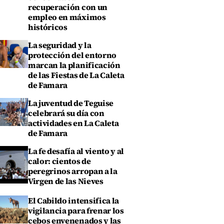
recuperación con un
empleo en máximos
históricos
La seguridad y la
protección del entorno
marcan la planificación
de las Fiestas de La Caleta
de Famara
La juventud de Teguise
celebrará su día con
actividades en La Caleta
de Famara
La fe desafía al viento y al
calor: cientos de
peregrinos arropan a la
Virgen de las Nieves
El Cabildo intensifica la
vigilancia para frenar los
cebos envenenados y las