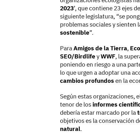
organizaciones ecologistas ha
2023
’, que contiene 23 ejes d
siguiente legislatura, “se pong
problemas sociales y sienten 
sostenible
”.
Para
Amigos de la Tierra
,
Eco
SEO/Birdlife
y
WWF
, la supe
poniendo en riesgo a una part
lo que urgen a adoptar una ac
cambios profundos
en la eco
Según estas organizaciones, e
tenor de los
informes científi
debería estar marcado por la
t
objetivos es la conservación 
natural
.