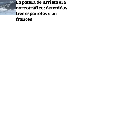
La patera de Arrieta era
narcotráfico: detenidos
tres españoles y un
francés