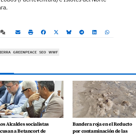
ra.
TIERRA
GREENPEACE
SEO
WWF
os Alcaldes socialistas
Bandera roja en el Reducto
cusan a Betancort de
por contaminación de las