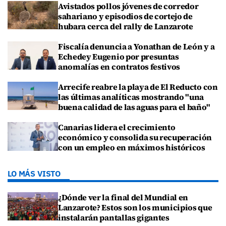
Avistados pollos jóvenes de corredor
sahariano y episodios de cortejo de
hubara cerca del rally de Lanzarote
Fiscalía denuncia a Yonathan de León y a
Echedey Eugenio por presuntas
anomalías en contratos festivos
Arrecife reabre la playa de El Reducto con
las últimas analíticas mostrando "una
buena calidad de las aguas para el baño"
Canarias lidera el crecimiento
económico y consolida su recuperación
con un empleo en máximos históricos
LO MÁS VISTO
¿Dónde ver la final del Mundial en
Lanzarote? Estos son los municipios que
instalarán pantallas gigantes